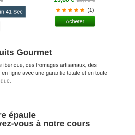
 €
20,70 €
(1)
in 40 Sec
Acheter
duits Gourmet
e ibérique, des fromages artisanaux, des
n ligne avec une garantie totale et en toute
ique.
re épaule
vez-vous à notre cours