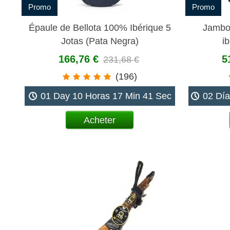
Promo
Promo
Épaule de Bellota 100% Ibérique 5
Jambon
Jotas (Pata Negra)
i
166,76 €
5
231,68 €
(196)
01 Day 10 Horas 17 Min 40 Sec
02 Día
Acheter