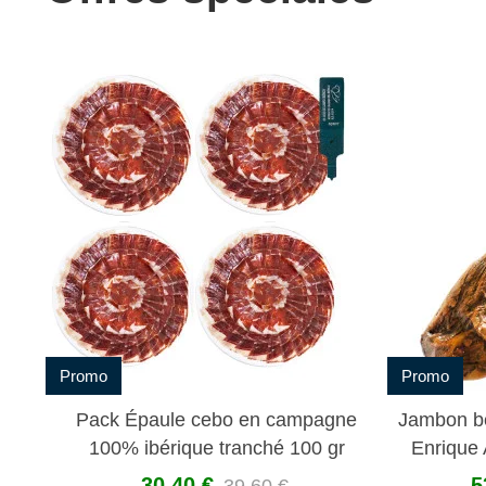
Promo
Promo
%
Pack Épaule cebo en campagne
Jambon be
100% ibérique tranché 100 gr
Enrique 
30,40 €
5