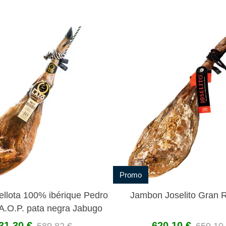
Promo
llota 100% ibérique Pedro
Jambon Joselito Gran 
A.O.P. pata negra Jabugo
31,30 €
620,10 €