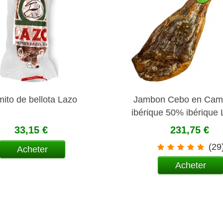
ito de bellota Lazo
Jambon Cebo en Ca
ibérique 50% ibérique 
33,15 €
231,75 €
(29
Acheter
Acheter