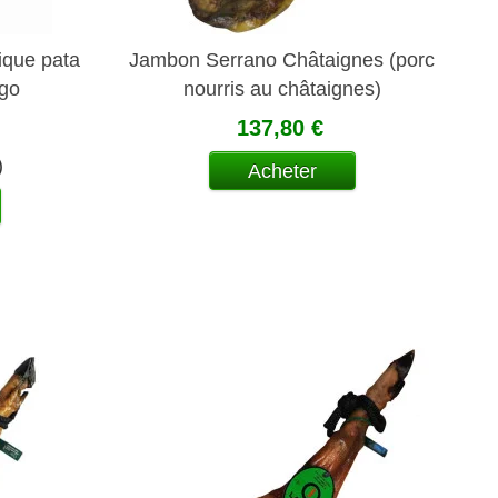
ique pata
Jambon Serrano Châtaignes (porc
ugo
nourris au châtaignes)
137,80 €
)
Acheter