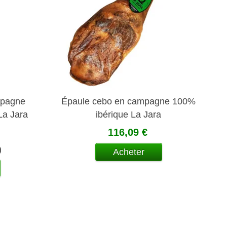
mpagne
Épaule cebo en campagne 100%
La Jara
ibérique La Jara
116,09 €
)
Acheter