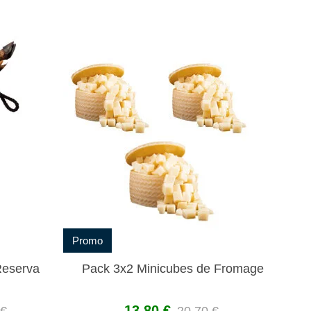
Promo
Pro
Reserva
Pack 3x2 Minicubes de Fromage
13,80 €