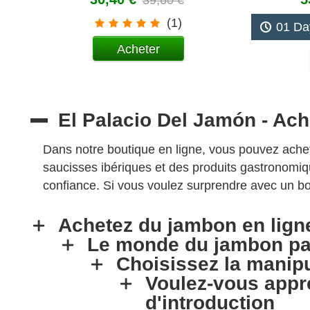
39,60 €
(1)
01 Da
Acheter
 Sec
El Palacio Del Jamón - Ac
Dans notre boutique en ligne, vous pouvez achet
saucisses ibériques et des produits gastronomiq
confiance. Si vous voulez surprendre avec un bo
Achetez du jambon en lign
Le monde du jambon pat
Choisissez la manipu
Voulez-vous appr
d'introduction