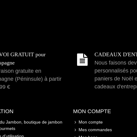
VOI GRATUIT pour
CADEAUX D'EN
spagne
Nous faisons dev
personnalisés po
raison gratuite en
paniers de Noël 
agne (Péninsule) à partir
cadeaux d'entrep
99 €
TION
MON COMPTE
 du Jambon, boutique de jambon
Mon compte
gourmets
Mes commandes
 d'utilisation