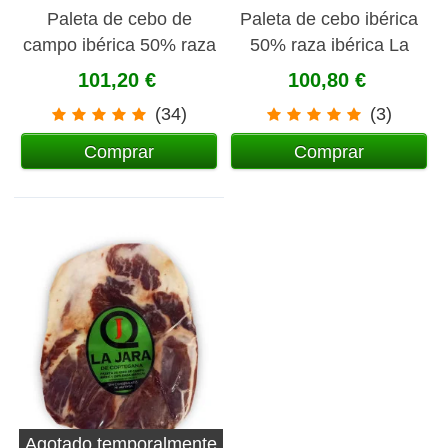
Paleta de cebo de
Paleta de cebo ibérica
campo ibérica 50% raza
50% raza ibérica La
ibérica La Jara
Jara
101,20 €
100,80 €
(34)
(3)
Comprar
Comprar
Agotado temporalmente