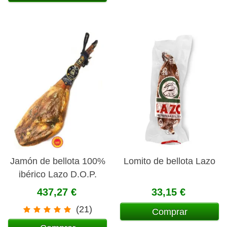
Jamón de bellota 100%
Lomito de bellota Lazo
ibérico Lazo D.O.P.
Jabugo
437,27 €
33,15 €
(21)
Comprar