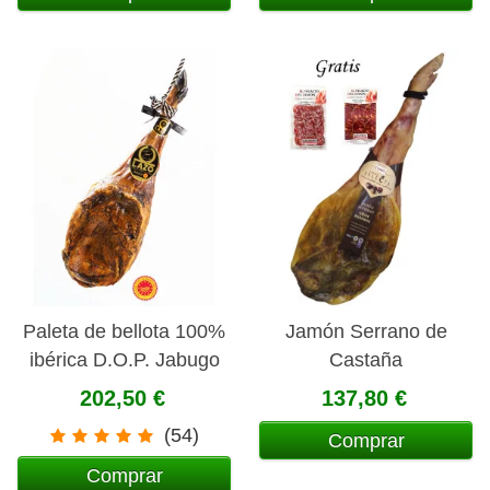
Paleta de bellota 100%
Jamón Serrano de
ibérica D.O.P. Jabugo
Castaña
Lazo
202,50 €
137,80 €
(54)
Comprar
Comprar