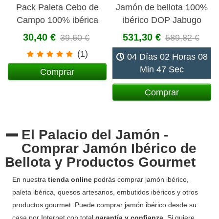
Pack Paleta Cebo de
Jamón de bellota 100%
Campo 100% ibérica
ibérico DOP Jabugo
loncheado 100 gr
Gran Reserva Pedro
30,40 €
531,30 €
39,60 €
589,82 €
Enrique
(1)
04 Días 02 Horas 08
Min 46 Sec
Comprar
Comprar
El Palacio del Jamón -
Comprar Jamón Ibérico de
Bellota y Productos Gourmet
En nuestra
tienda online
podrás comprar jamón ibérico,
paleta ibérica, quesos artesanos, embutidos ibéricos y otros
productos gourmet. Puede comprar jamón ibérico desde su
casa por Internet con total
garantía y confianza
. Si quiere