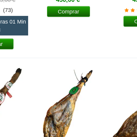
(73)
Comprar
ras 01 Min
c
r