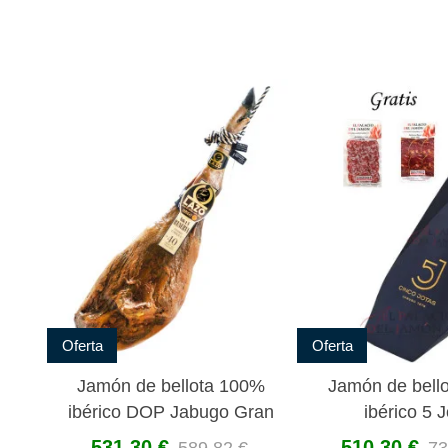
Oferta
Oferta
Jamón de bellota 100%
Jamón de bell
ibérico DOP Jabugo Gran
ibérico 5 
Reserva Pedro Enrique
531,30 €
510,30 €
589,82 €
73