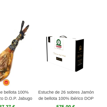
e bellota 100%
Estuche de 26 sobres Jamón
azo D.O.P. Jabugo
de bellota 100% ibérico DOP
loncheado 100 gr
37,27 €
575,00 €