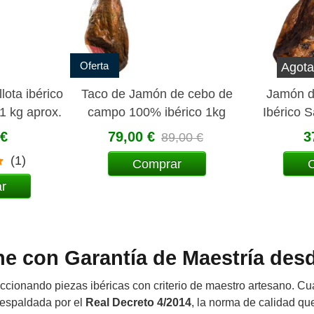
Oferta
Agota
lota ibérico
Taco de Jamón de cebo de
Jamón d
1 kg aprox.
campo 100% ibérico 1kg
Ibérico 
aprox
 €
79,00 €
3
89,00 €
(1)
Comprar
r
e con Garantía de Maestría des
cionando piezas ibéricas con criterio de maestro artesano. C
respaldada por el
Real Decreto 4/2014
, la norma de calidad qu