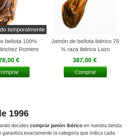
do temporalmente
e bellota 100%
Jamón de bellota ibérico 75
Sánchez Romero
% raza ibérica Lazo
Carvajal
78,00 €
387,00 €
Comprar
Comprar
de 1996
uando decides
comprar jamón ibérico
en nuestra tienda
e garantiza exactamente la categoría que indica cada