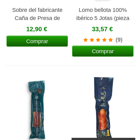
Sobre del fabricante
Lomo bellota 100%
Caña de Presa de
ibérico 5 Jotas (pieza
bellota Ibérica 5 Jotas
pequeña con canister)
12,90 €
33,57 €
loncheada 80 gr
(9)
Comprar
Comprar