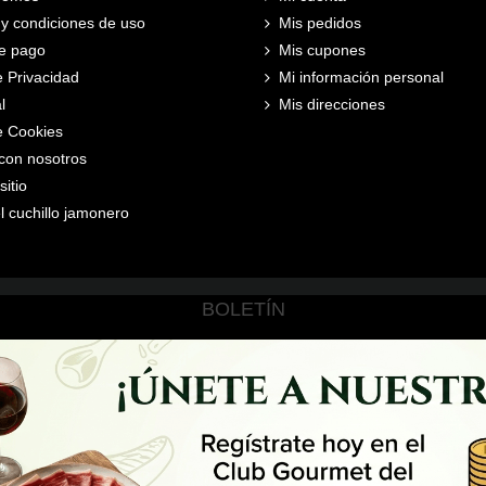
y condiciones de uso
Mis pedidos
e pago
Mis cupones
e Privacidad
Mi información personal
l
Mis direcciones
de Cookies
con nosotros
itio
l cuchillo jamonero
BOLETÍN