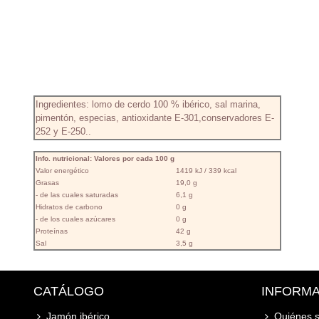
Ingredientes: lomo de cerdo 100 % ibérico, sal marina,
pimentón, especias, antioxidante E-301,conservadores E-
252 y E-250..
Info. nutricional: Valores por cada 100 g
Valor energético
1419 kJ / 339 kcal
Grasas
19,0 g
- de las cuales saturadas
6,1 g
Hidratos de carbono
0 g
- de los cuales azúcares
0 g
Proteínas
42 g
Sal
3,5 g
CATÁLOGO
INFORM
Jamón ibérico
Quiénes 