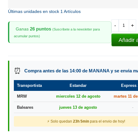
Últimas unidades en stock
1 Artículos
-
+
26 puntos
Ganas
(Suscribete a la newsletter para
acumular puntos)
Añadir 
⏰
Compra antes de las 14:00 de MANANA y se envia 
Transportista
Estandar
Express 
MRW
miercoles 12 de agosto
martes 11 de
Baleares
jueves 13 de agosto
-
⚡ Solo quedan
23h 5min
para el envio de hoy!