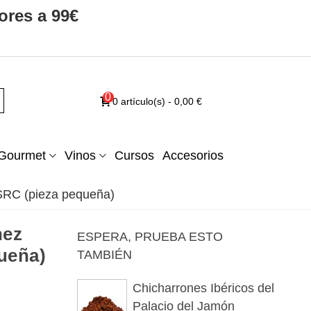
ores a 99€
0
0
artículo(s)
-
0,00 €
Gourmet
Vinos
Cursos
Accesorios
SRC (pieza pequeña)
hez
ESPERA, PRUEBA ESTO
ueña)
TAMBIÉN
Chicharrones Ibéricos del
Palacio del Jamón