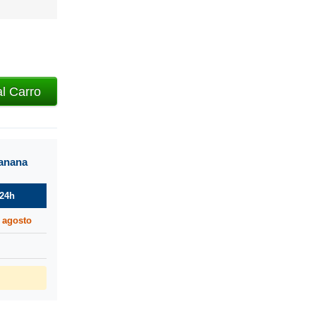
al Carro
manana
24h
 agosto