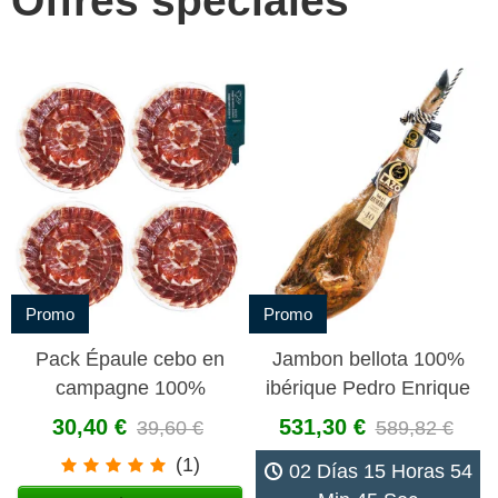
Offres spéciales
Promo
Promo
Pack Épaule cebo en
Jambon bellota 100%
campagne 100%
ibérique Pedro Enrique
ibérique tranché 100 gr
A.O.P. pata negra
30,40 €
531,30 €
39,60 €
589,82 €
Jabugo
(1)
02 Días 15 Horas 54