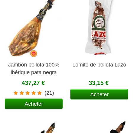
Jambon bellota 100%
Lomito de bellota Lazo
ibérique pata negra
A.O.P. Jabugo
437,27 €
33,15 €
(21)
Acheter
Acheter