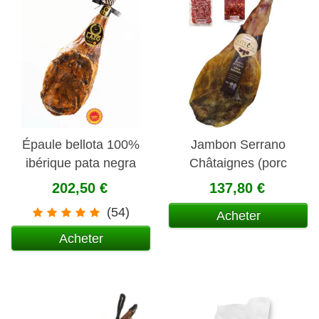
Épaule bellota 100%
Jambon Serrano
ibérique pata negra
Châtaignes (porc
A.O.P. Jabugo
nourris au châtaignes)
202,50 €
137,80 €
(54)
Acheter
Acheter