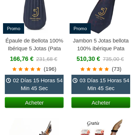
Promo
Promo
Épaule de Bellota 100%
Jambon 5 Jotas bellota
Ibérique 5 Jotas (Pata
100% ibérique Pata
Negra)
Negra
166,76 €
510,30 €
231,68 €
735,00 €
(196)
(73)
02 Días 15 Horas 54
03 Días 15 Horas 54
Min 45 Sec
Min 45 Sec
Acheter
Acheter