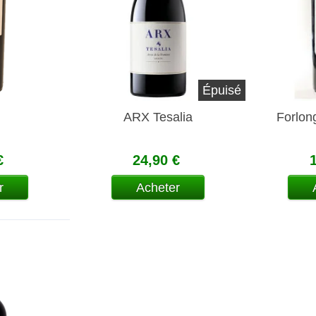
Épuisé
m
ARX Tesalia
Forlon
€
24,90 €
r
Acheter