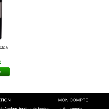
cloa
€
r
TION
MON COMPTE
 du Jambon, boutique de jambon
Mon compte