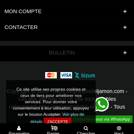
MON COMPTE
CONTACTER
BULLETIN
Ce site utilise ses propres cookies et
Copyright © 2026 - https://elpalaciodeljamon.com -
ceux de tiers pour améliorer nos
Les prix affichés sur ce site sont valables
services. Pour donner votre
uniquement pour les commandes en ligne - Tous
consentement à leur utilisation, appuyez
droits réservés.
sur le bouton Accepter.
Voir plus de
Contactez-nous vía WhatsApp
détails
J'ACCEPTE
0
Paramètre
Panier
Chercher
Haut