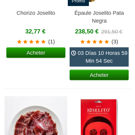
Promo
Chorizo Joselito
Épaule Joselito Pata
Negra
32,77 €
238,50 €
291,50 €
(1)
(3)
Acheter
03 Días 10 Horas 59
Min 54 Sec
Acheter