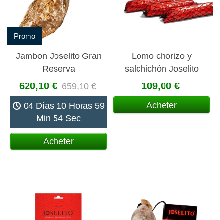
Promo
Jambon Joselito Gran
Lomo chorizo y
Reserva
salchichón Joselito
620,10 €
109,00 €
659,10 €
Acheter
04 Días 10 Horas 59
Min 54 Sec
Acheter