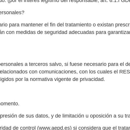
o. (por el interés legítimo del responsable, art. 6.1.f G
ersonales?
o para mantener el fin del tratamiento o existan prescr
rán con medidas de seguridad adecuadas para garantizar 
sonales a terceros salvo, si fuese necesario para el des
 relacionados con comunicaciones, con los cuales el RE
igidos por la normativa vigente de privacidad.
 momento.
presión de sus datos, y de limitación u oposición a su tr
idad de control (www.aepd.es) si considera que el trata