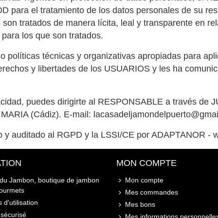
ara el tratamiento de los datos personales de su respo
s son tratados de manera lícita, leal y transparente en r
s para los que son tratados.
líticas técnicas y organizativas apropiadas para apli
erechos y libertades de los USUARIOS y les ha comuni
privacidad, puedes dirigirte al RESPONSABLE a trav
RIA (Cádiz). E-mail: lacasadeljamondelpuerto@gmai
 auditado al RGPD y la LSSI/CE por ADAPTANOR - w
TION
MON COMPTE
 du Jambon, boutique de jambon
Mon compte
gourmets
Mes commandes
 d'utilisation
Mes bons
sécurisé
Mes informations personnelle