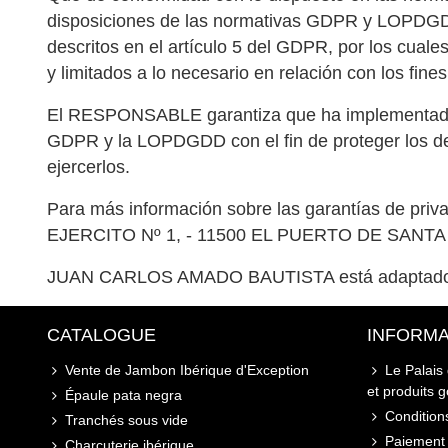
disposiciones de las normativas GDPR y LOPDGDD p
descritos en el artículo 5 del GDPR, por los cuale
y limitados a lo necesario en relación con los fine
El RESPONSABLE garantiza que ha implementado po
GDPR y la LOPDGDD con el fin de proteger los d
ejercerlos.
Para más información sobre las garantías de 
EJERCITO Nº 1, - 11500 EL PUERTO DE SANTA MA
JUAN CARLOS AMADO BAUTISTA está adaptado y
CATALOGUE
INFORMA
Vente de Jambon Ibérique d'Exception
Le Palais
et produits 
Épaule pata negra
Conditions
Tranchés sous vide
Paiement 
Charcuterie ibérique