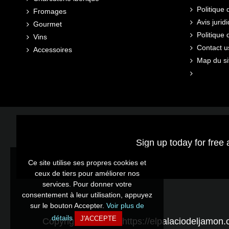
Politique 
Fromages
Avis jurid
Gourmet
Politique
Vins
Contact u
Accessoires
Map du si
Sign up today for free 
Ce site utilise ses propres cookies et
ceux de tiers pour améliorer nos
services. Pour donner votre
consentement à leur utilisation, appuyez
sur le bouton Accepter.
Voir plus de
détails
J'ACCEPTE
Copyright © 2026 - https://elpalaciodeljamon.