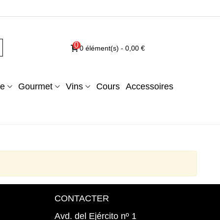
0
0
élément(s)
-
0,00 €
e
Gourmet
Vins
Cours
Accessoires
CONTACTER
Avd. del Ejército nº 1