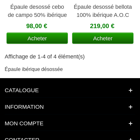
Épaule desossé cebo
Épaule desossé bellota
de campo 50% ibérique
100% ibérique A.O.C
La Jara
Jabugo
98,00 €
219,00 €
Acheter
Acheter
Affichage de 1-4 of 4 élément(s)
Épaule ibérique désossée
CATALOGUE
INFORMATION
MON COMPTE
CONTACTER