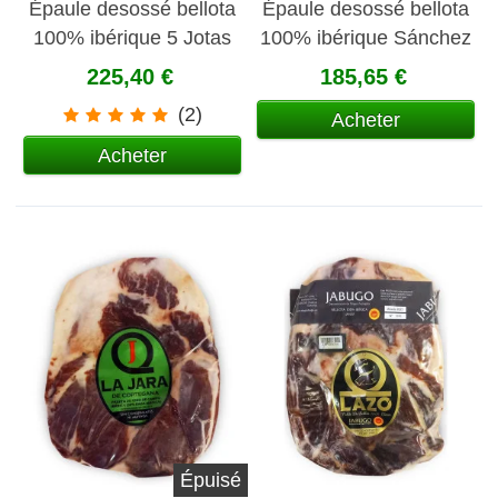
Épaule desossé bellota
Épaule desossé bellota
100% ibérique 5 Jotas
100% ibérique Sánchez
Romero
225,40 €
185,65 €
(2)
Acheter
Acheter
Épuisé