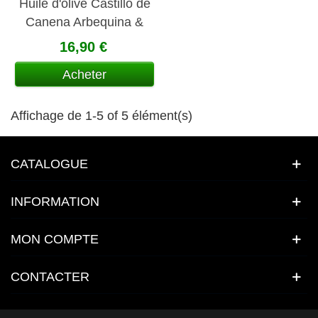
Huile d'olive Castillo de
Canena Arbequina &
Harissa
16,90 €
Acheter
Affichage de 1-5 of 5 élément(s)
CATALOGUE
INFORMATION
MON COMPTE
CONTACTER