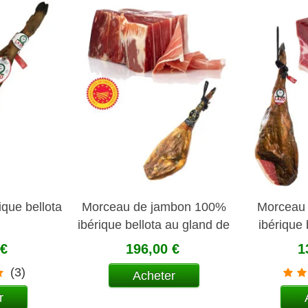
que bellota
Morceau de jambon 100%
Morceau
ibérique bellota au gland de
ibérique 
chêne A.O.C. Jabugo 1kg
chên
 €
196,00 €
1
aprox.
(3)
Acheter
r