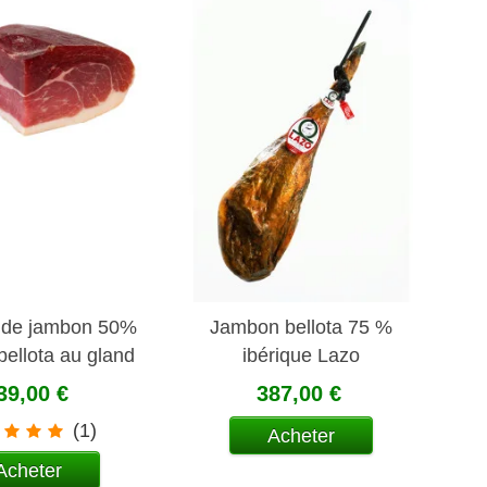
 de jambon 50%
Jambon bellota 75 %
bellota au gland
ibérique Lazo
e 1 kg aprox
39,00 €
387,00 €
(1)
Acheter
Acheter