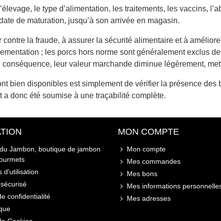
élevage, le type d’alimentation, les traitements, les vaccins, l’ab
 date de maturation, jusqu’à son arrivée en magasin.
 contre la fraude, à assurer la sécurité alimentaire et à amélio
ementation ; les porcs hors norme sont généralement exclus de ce
 En conséquence, leur valeur marchande diminue légèrement, me
sont bien disponibles est simplement de vérifier la présence de
t a donc été soumise à une traçabilité complète.
TION
MON COMPTE
 du Jambon, boutique de jambon
Mon compte
gourmets
Mes commandes
 d'utilisation
Mes bons
sécurisé
Mes informations personnelle
de confidentialité
Mes adresses
ique
 de Cookies