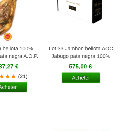
 bellota 100%
Lot 33 Jambon bellota AOC
pata negra A.O.P.
Jabugo pata negra 100%
Jabugo
Iberique tranché 100 gr
37,27 €
575,00 €
(21)
Acheter
Acheter