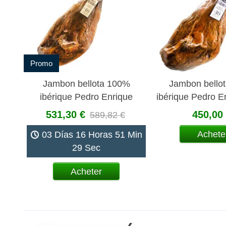
Promo
Jambon bellota 100%
Jambon bello
ibérique Pedro Enrique
ibérique Pedro E
A.O.P. pata negra Jabugo
negra Ja
531,30 €
450,00
589,82 €
Achete
03 Días 16 Horas 51 Min
28 Sec
Acheter