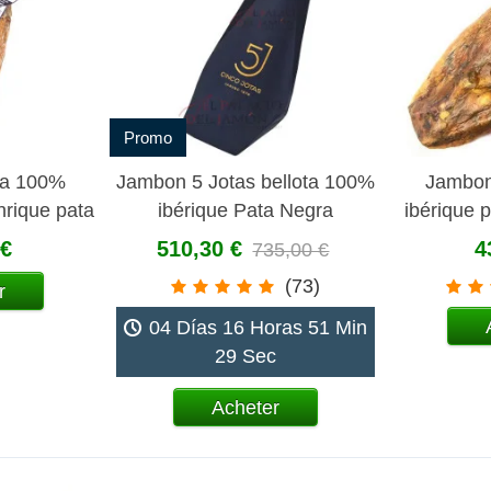
Promo
ta 100%
Jambon 5 Jotas bellota 100%
Jambon
nrique pata
ibérique Pata Negra
ibérique 
bugo
 €
510,30 €
4
735,00 €
(73)
r
04 Días 16 Horas 51 Min
28 Sec
Acheter