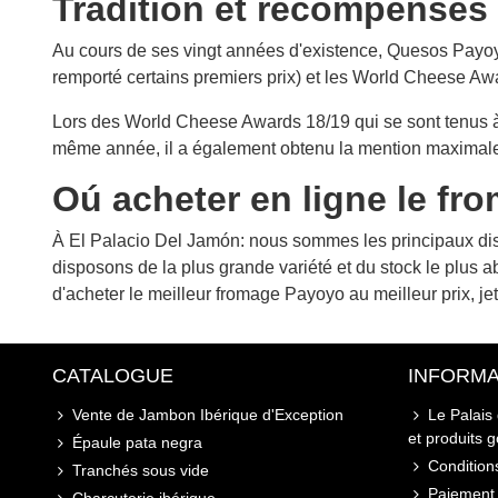
Tradition et récompenses
Au cours de ses vingt années d'existence, Quesos Payoyo
remporté certains premiers prix) et les World Cheese Awa
Lors des World Cheese Awards 18/19 qui se sont tenus à 
même année, il a également obtenu la mention maximale 
Oú acheter en ligne le f
À El Palacio Del Jamón: nous sommes les principaux dist
disposons de la plus grande variété et du stock le plus
d'acheter le meilleur fromage Payoyo au meilleur prix, jet
CATALOGUE
INFORMA
Vente de Jambon Ibérique d'Exception
Le Palais
et produits 
Épaule pata negra
Conditions
Tranchés sous vide
Paiement 
Charcuterie ibérique