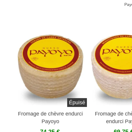
Pay
Épuisé
Fromage de chèvre endurci
Fromage de ch
Payoyo
endurci P
74,25 €
69,75 