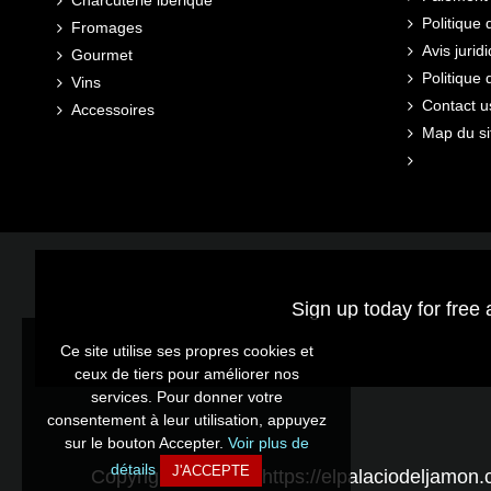
Politique 
Fromages
Avis jurid
Gourmet
Politique
Vins
Contact u
Accessoires
Map du si
Sign up today for free 
Ce site utilise ses propres cookies et
ceux de tiers pour améliorer nos
services. Pour donner votre
consentement à leur utilisation, appuyez
sur le bouton Accepter.
Voir plus de
détails
J'ACCEPTE
Copyright © 2026 - https://elpalaciodeljamon.