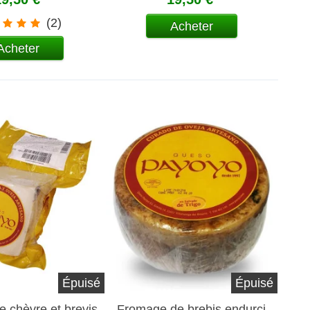
(2)
Acheter
Acheter
Épuisé
Épuisé
 chèvre et brevis
Fromage de brebis endurci