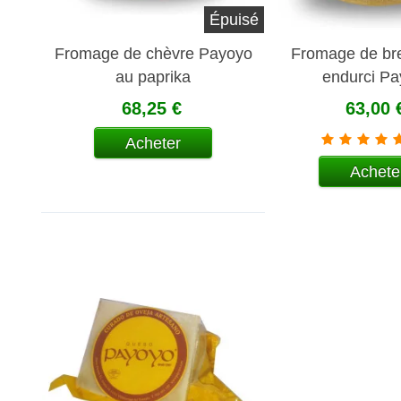
Épuisé
Fromage de chèvre Payoyo
Fromage de br
au paprika
endurci P
68,25 €
63,00 
Acheter
Achete