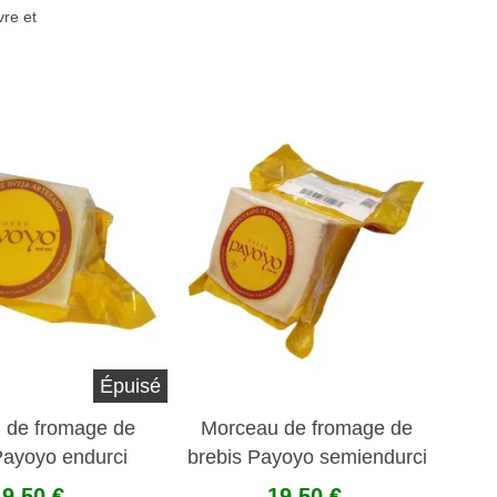
re et
Épuisé
 de fromage de
Morceau de fromage de
Payoyo endurci
brebis Payoyo semiendurci
19,50 €
19,50 €