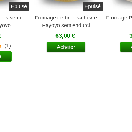
Épuisé
Épuisé
ebis semi
Fromage de brebis-chèvre
Fromage P
ayoyo
Payoyo semiendurci
€
63,00 €
(1)
Acheter
r