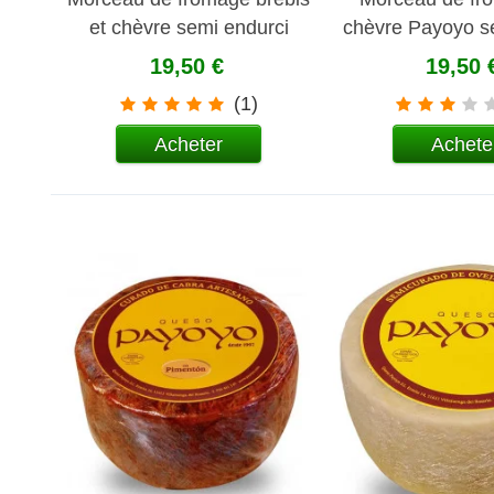
et chèvre semi endurci
chèvre Payoyo s
Payoyo
19,50 €
19,50 
(1)
Acheter
Achete