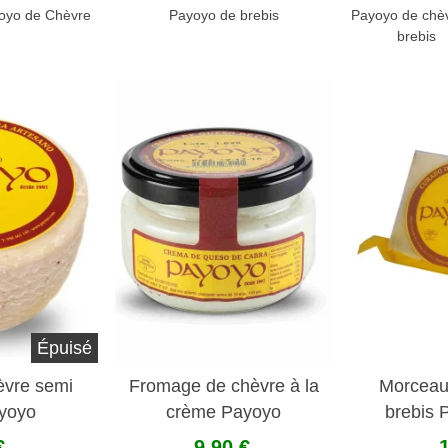
oyo de Chèvre
Payoyo de brebis
Payoyo de chèv
brebis
Épuisé
èvre semi
Fromage de chèvre à la
Morceau
ayoyo
crème Payoyo
brebis 
€
9,90 €