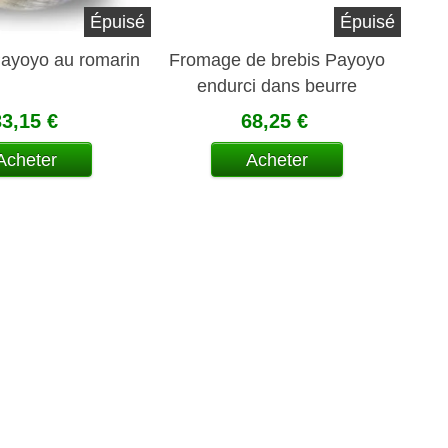
Épuisé
Épuisé
ayoyo au romarin
Fromage de brebis Payoyo
endurci dans beurre
33,15 €
68,25 €
Acheter
Acheter