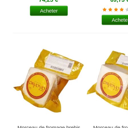
Acheter
Achete
Morceau de fromage brebis
Morceau de fr