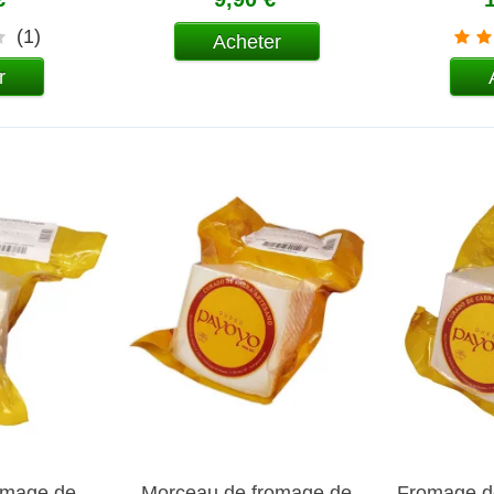
(1)
Acheter
r
omage de
Morceau de fromage de
Fromage de