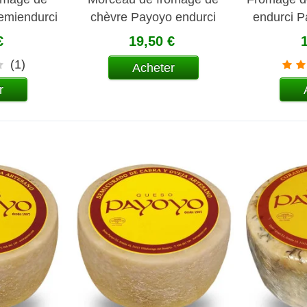
emiendurci
chèvre Payoyo endurci
endurci 
€
19,50 €
(1)
Acheter
r