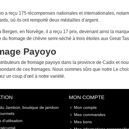
 a reçu 175 récompenses nationales et internationales, notamme
rds, où ils ont remporté deux médailles d'argent.
Bergen, en Norvège, il a reçu 17 prix, devenant ainsi la marque
du fromage de chèvre semi-séché à trois étoiles aux Great Tas
romage Payoyo
ributeurs de fromage payoyo dans la province de Cadix et nous 
 abondant de ces fromages. Nous sommes sûrs que notre Le choi
ez un coup d'œil à notre variété.
TION
MON COMPTE
 du Jambon, boutique de jambon
Mon compte
gourmets
Mes commandes
 d'utilisation
Mes bons
sécurisé
Mes informations personnelle