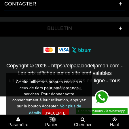
CONTACTER
BULLETIN
Copyright © 2026 - https://elpalaciodeljamon.com -
Les prix affichés sur ce site sont valables
uniquement pour les commandes en ligne - Tous
Ce site utilise ses propres cookies et
droits réservés.
ceux de tiers pour améliorer nos
services. Pour donner votre
consentement à leur utilisation, appuyez
sur le bouton Accepter.
Voir plus de
Contactez-nous vía WhatsApp
détails
J'ACCEPTE
0
Paramètre
Panier
Chercher
Haut