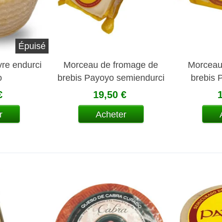
Épuisé
re endurci
Morceau de fromage de
Morceau
o
brebis Payoyo semiendurci
brebis 
€
19,50 €
r
Acheter