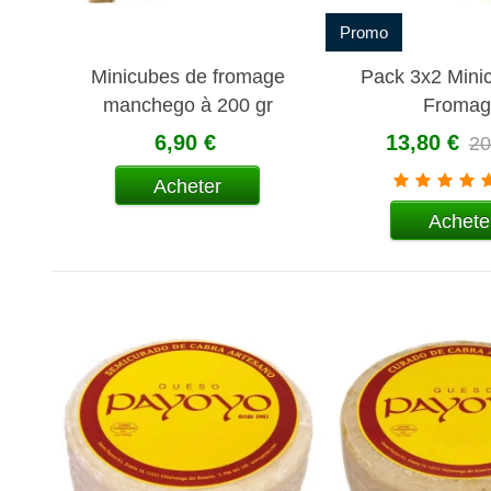
Promo
Minicubes de fromage
Pack 3x2 Mini
manchego à 200 gr
Fromag
6,90 €
13,80 €
20
Acheter
Achete