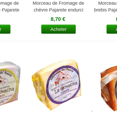
omage de
Morceau de Fromage de
Morceau
e Pajarete
chèvre Pajarete endurci
brebis Paj
rci
8,70 €
r
Acheter