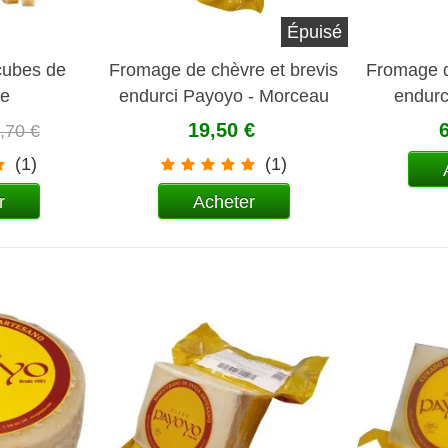
Épuisé
cubes de
Fromage de chèvre et brevis
Fromage d
e
endurci Payoyo - Morceau
endurc
19,50 €
,70 €
(1)
(1)
r
Acheter