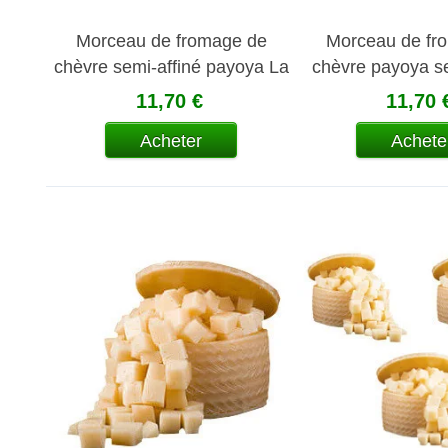
Morceau de fromage de
Morceau de fr
chèvre semi-affiné payoya La
chèvre payoya s
Covacha
La Cova
11,70 €
11,70 
Acheter
Achete