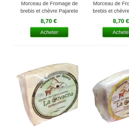
Morceau de Fromage de
Morceau de Fr
brebis et chèvre Pajarete
brebis et chèvr
endurci
semi endu
8,70 €
8,70 €
Acheter
Achete