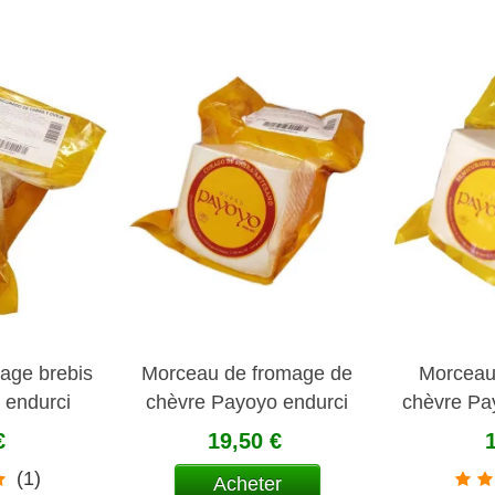
age brebis
Morceau de fromage de
Morceau
 endurci
chèvre Payoyo endurci
chèvre Pa
o
€
19,50 €
(1)
Acheter