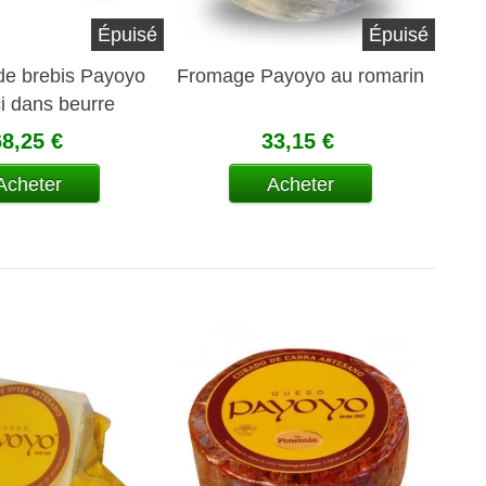
Épuisé
Épuisé
e brebis Payoyo
Fromage Payoyo au romarin
i dans beurre
68,25 €
33,15 €
Acheter
Acheter