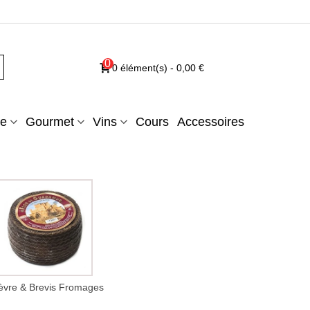
0
0
élément(s)
-
0,00 €
e
Gourmet
Vins
Cours
Accessoires
vre & Brevis Fromages