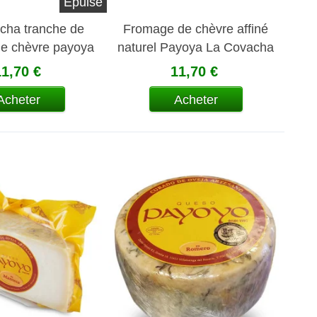
Épuisé
cha tranche de
Fromage de chèvre affiné
e chèvre payoya
naturel Payoya La Covacha
huile d'olive et au
11,70 €
11,70 €
paprika
Acheter
Acheter