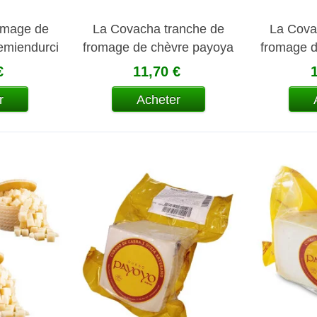
omage de
La Covacha tranche de
La Cova
emiendurci
fromage de chèvre payoya
fromage d
cha
affiné à l'huile d'olive
affiné à l'
€
11,70 €
r
Acheter