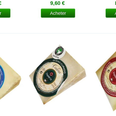
€
9,60 €
r
Acheter