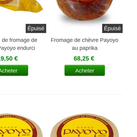
Épuisé
Épuisé
 de fromage de
Fromage de chèvre Payoyo
Payoyo endurci
au paprika
romarin
19,50 €
68,25 €
Acheter
Acheter