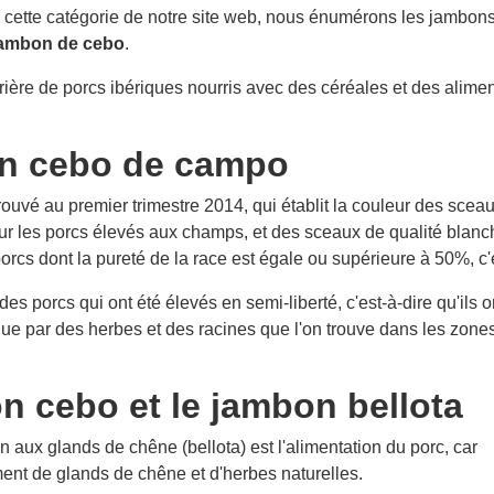
Dans cette catégorie de notre site web, nous énumérons les jambo
ambon de cebo
.
rière de porcs ibériques nourris avec des céréales et des alime
on cebo de campo
vé au premier trimestre 2014, qui établit la couleur des sceaux 
ur les porcs élevés aux champs, et des sceaux de qualité blanch
rcs dont la pureté de la race est égale ou supérieure à 50%, c'
des porcs qui ont été élevés en semi-liberté, c'est-à-dire qu'ils 
e par des herbes et des racines que l'on trouve dans les zones 
on cebo et le jambon bellota
n aux glands de chêne (bellota) est l'alimentation du porc, car
ment de glands de chêne et d'herbes naturelles.