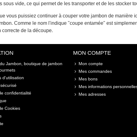
ous vide, ce qui permet de les transporter et de les stocker tou
ue vous puissiez continuer à couper votre jambon de manière id
ambon. Comme le nom l'indique "coupe entamée" est simplement:
n correcte de la découpe.
TION
MON COMPTE
 du Jambon, boutique de jambon
Mon compte
gourmets
Mes commandes
 d'utilisation
Mes bons
sécurisé
Mes informations personnelle
de confidentialité
Mes adresses
ique
 de Cookies
s
te