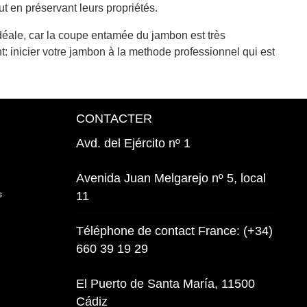
t en préservant leurs propriétés.
éale, car la coupe entamée du jambon est très
 inicier votre jambon à la methode professionnel qui est
CONTACTER
Avd. del Ejército nº 1
Avenida Juan Melgarejo nº 5, local
s
11
Téléphone de contact France: (+34)
660 39 19 29
El Puerto de Santa María, 11500
Cádiz