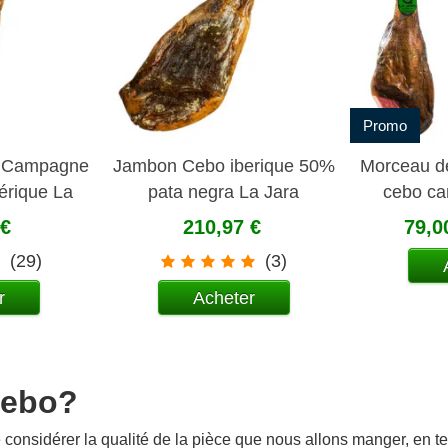
Promo
 Campagne
Jambon Cebo iberique 50%
Morceau d
érique La
pata negra La Jara
cebo c
 €
210,97 €
79,0
(29)
(3)
r
Acheter
cebo?
 considérer la qualité de la pièce que nous allons manger, en te