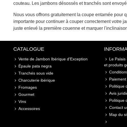
couteau. Les jambons désossés et tranchés sont envoyés s
Nous vous offrons gratuitement la coupe entamée pour q
importante pour continuer à couper correctement votre j
juste enlevé la première couenne et marquer l'inclinaiso
CATALOGUE
INFORMA
Vente de Jambon Ibérique d'Exception
Le Palais
et produits 
Épaule pata negra
Conditions
Tranchés sous vide
Paiement 
Charcuterie ibérique
Politique 
Fromages
Avis jurid
Gourmet
Politique
Vins
Contact u
Accessoires
Map du si