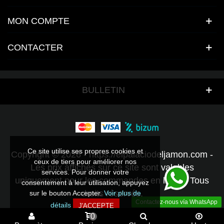
MON COMPTE
CONTACTER
BULLETIN
Ce site utilise ses propres cookies et
Copyright © 2026 - https://elpalaciodeljamon.com -
ceux de tiers pour améliorer nos
Les prix affichés sur ce site sont valables
services. Pour donner votre
uniquement pour les commandes en ligne - Tous
consentement à leur utilisation, appuyez
droits réservés.
sur le bouton Accepter.
Voir plus de
Contactez-nous vía WhatsApp
détails
J'ACCEPTE
0