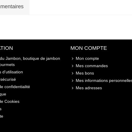
mentaires
TION
MON COMPTE
 du Jambon, boutique de jambon
Mon compte
gourmets
Mes commandes
 d'utilisation
Mes bons
sécurisé
Mes informations personnelle
de confidentialité
Mes adresses
ique
 de Cookies
s
te