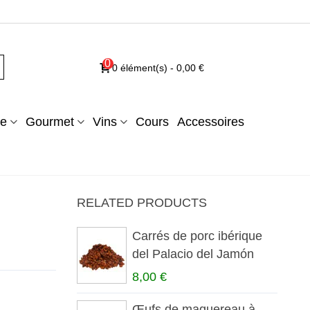
0
0
élément(s)
-
0,00 €
e
Gourmet
Vins
Cours
Accessoires
RELATED PRODUCTS
Carrés de porc ibérique
del Palacio del Jamón
8,00 €
Œufs de maquereau à