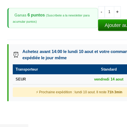
-
+
6 puntos
Ganas
(Suscribete a la newsletter para
acumular puntos)
Ajouter a
Achetez avant 14:00 le lundi 10 aout et votre comma
⏰
expédiée le jour même
Transporteur
Standard
SEUR
vendredi 14 aout
⚡ Prochaine expédition : lundi 10 aout. Il reste
71h 3min