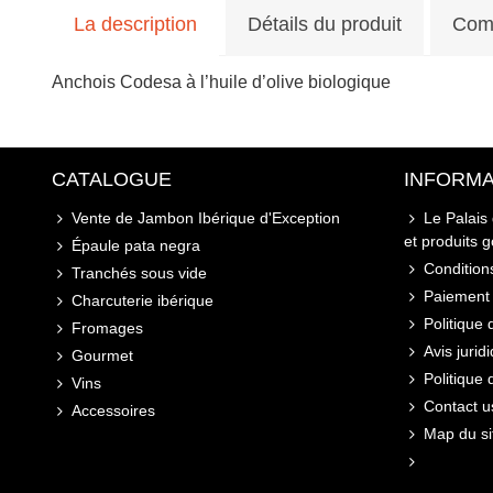
La description
Détails du produit
Com
Anchois Codesa à l’huile d’olive biologique
CATALOGUE
INFORMA
Vente de Jambon Ibérique d'Exception
Le Palais
et produits 
Épaule pata negra
Conditions
Tranchés sous vide
Paiement 
Charcuterie ibérique
Politique 
Fromages
Avis jurid
Gourmet
Politique
Vins
Contact u
Accessoires
Map du si