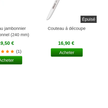
Épuisé
u jambonnier
Couteau á découpe
ionnel (240 mm)
19,50 €
16,90 €
(1)
Acheter
Acheter