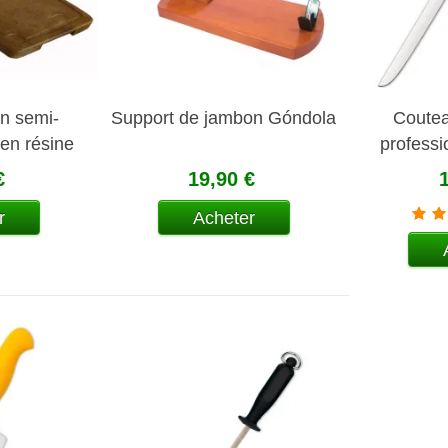
n semi-
Support de jambon Góndola
Coutea
 en résine
profess
€
19,90 €
r
Acheter