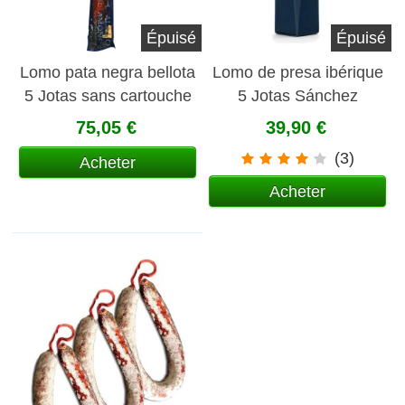
Épuisé
Épuisé
Lomo pata negra bellota
Lomo de presa ibérique
5 Jotas sans cartouche
5 Jotas Sánchez
Romero Carvajal (demi
75,05 €
39,90 €
pièce)
(3)
Acheter
Acheter