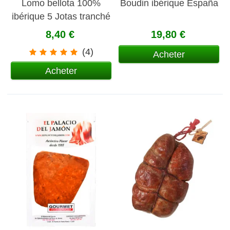
Lomo bellota 100%
Boudin ibérique España
ibérique 5 Jotas tranché
100 gr
8,40 €
19,80 €
(4)
Acheter
Acheter