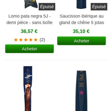
Épuisé
Épuisé
Lomo pata negra 5J -
Saucisson ibérique au
demi pièce - sans boîte
gland de chêne 5 jotas
36,57 €
35,10 €
(2)
Acheter
Acheter