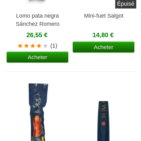
Épuisé
Lomo pata negra
Mini-fuet Salgot
Sánchez Romero
Carvajal (demi pièce)
26,55 €
14,80 €
(1)
Acheter
Acheter