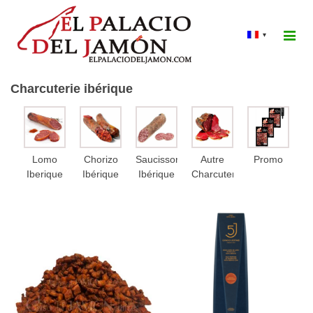
▾
Charcuterie ibérique
Lomo
Chorizo
Saucisson
Autre
Promo
Iberique
Ibérique
Ibérique
Charcuterie
(Salchichón)