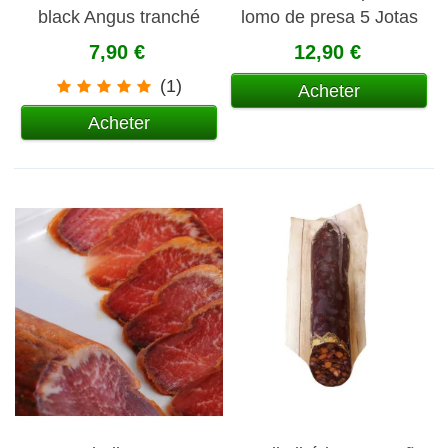
black Angus tranché
lomo de presa 5 Jotas
100 gr
tranché 80 gr
7,90 €
12,90 €
(1)
Acheter
Acheter