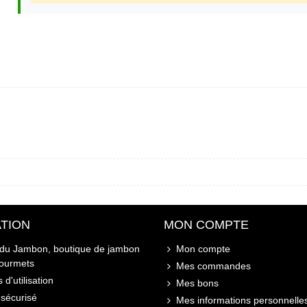
TION
MON COMPTE
 du Jambon, boutique de jambon
Mon compte
gourmets
Mes commandes
 d'utilisation
Mes bons
sécurisé
Mes informations personnelle