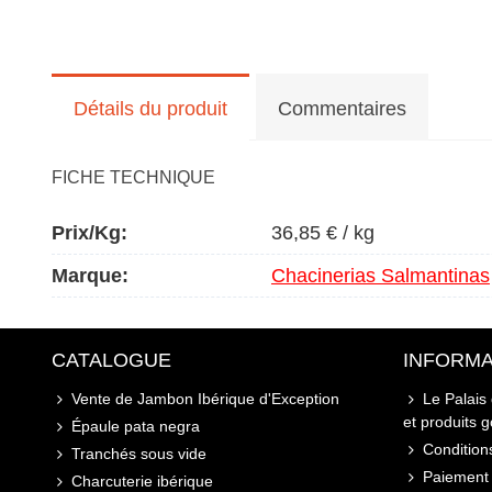
Détails du produit
Commentaires
FICHE TECHNIQUE
Prix/kg:
36,85 € / kg
Marque:
Chacinerias Salmantinas
CATALOGUE
INFORMA
Vente de Jambon Ibérique d'Exception
Le Palais
et produits 
Épaule pata negra
Conditions
Tranchés sous vide
Paiement 
Charcuterie ibérique