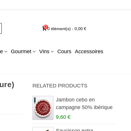
0
0
élément(s)
-
0,00 €
e
Gourmet
Vins
Cours
Accessoires
ure)
RELATED PRODUCTS
Jambon cebo en
campagne 50% ibérique
tranché...
9,60 €
Saucisson extra