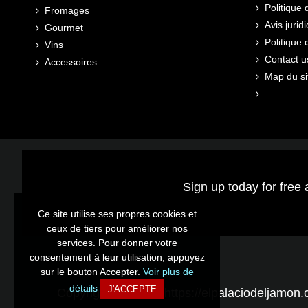
Politique 
Fromages
Avis jurid
Gourmet
Politique
Vins
Contact u
Accessoires
Map du si
Sign up today for free 
Ce site utilise ses propres cookies et
Ce site utilise ses propres cookies et
ceux de tiers pour améliorer nos
ceux de tiers pour améliorer nos
services. Pour donner votre
services. Pour donner votre
consentement à leur utilisation, appuyez
consentement à leur utilisation, appuyez
sur le bouton Accepter.
sur le bouton Accepter.
Voir plus de
Voir plus de
détails
détails
J'ACCEPTE
J'ACCEPTE
Copyright © 2026 - https://elpalaciodeljamon.