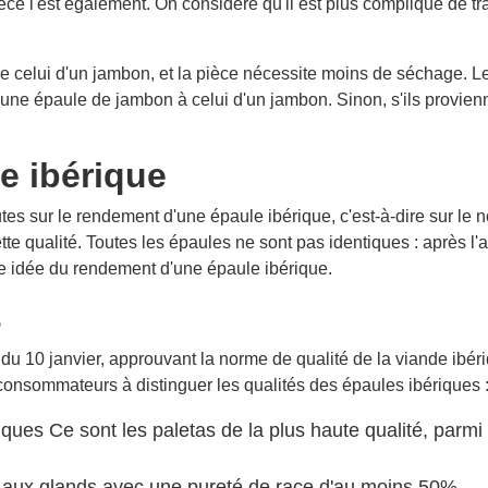
pièce l'est également. On considère qu'il est plus compliqué de
e celui d'un jambon, et la pièce nécessite moins de séchage. Le
t d'une épaule de jambon à celui d'un jambon. Sinon, s'ils provi
e ibérique
outes sur le rendement d'une épaule ibérique, c'est-à-dire sur 
te qualité. Toutes les épaules ne sont pas identiques : après 
e idée du rendement d'une épaule ibérique.
s
du 10 janvier, approuvant la norme de qualité de la viande ibéri
 consommateurs à distinguer les qualités des épaules ibériques 
riques Ce sont les paletas de la plus haute qualité, par
es aux glands avec une pureté de race d'au moins 50%.