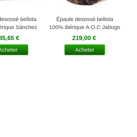
desossé bellota
Épaule desossé bellota
érique Sánchez
100% ibérique A.O.C Jabugo
Romero
85,65 €
219,00 €
Acheter
Acheter