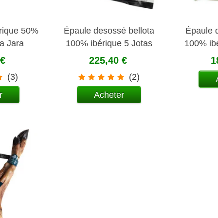
rique 50%
Épaule desossé bellota
Épaule 
a Jara
100% ibérique 5 Jotas
100% ib
 €
225,40 €
1
(3)
(2)
r
Acheter