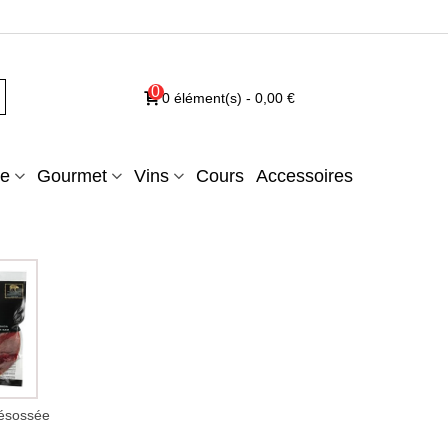
0
0
élément(s)
-
0,00 €
e
Gourmet
Vins
Cours
Accessoires
désossée