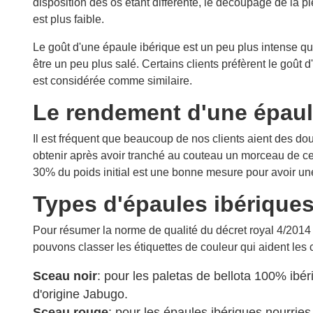
disposition des os étant différente, le découpage de la 
est plus faible.
Le goût d'une épaule ibérique est un peu plus intense qu
être un peu plus salé. Certains clients préfèrent le goû
est considérée comme similaire.
Le rendement d'une épaul
Il est fréquent que beaucoup de nos clients aient des d
obtenir après avoir tranché au couteau un morceau de cet
30% du poids initial est une bonne mesure pour avoir un
Types d'épaules ibérique
Pour résumer la norme de qualité du décret royal 4/2014 
pouvons classer les étiquettes de couleur qui aident les
Sceau noir
: pour les paletas de bellota 100% ibé
d'origine Jabugo.
Sceau rouge
: pour les épaules ibériques nourri