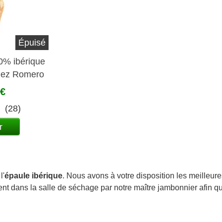
Épuisé
0% ibérique
hez Romero
l
 €
(28)
r
l'
épaule ibérique
. Nous avons à votre disposition les meilleur
nt dans la salle de séchage par notre maître jambonnier afin que