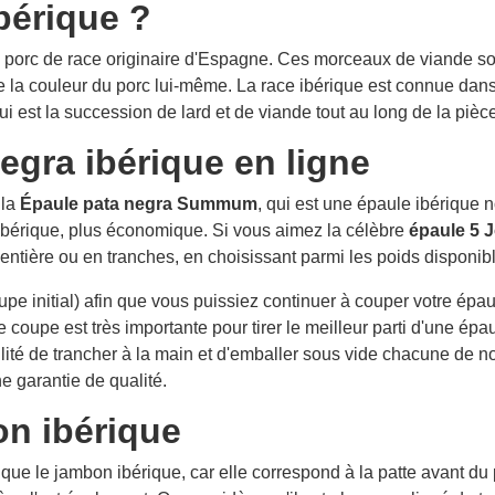
bérique ?
n porc de race originaire d'Espagne. Ces morceaux de viande s
de la couleur du porc lui-même. La race ibérique est connue dans
i est la succession de lard et de viande tout au long de la pièce
egra ibérique en ligne
 la
Épaule pata negra Summum
, qui est une épaule ibérique n
ibérique, plus économique. Si vous aimez la célèbre
épaule 5 
ntière ou en tranches, en choisissant parmi les poids disponib
pe initial) afin que vous puissiez continuer à couper votre ép
 coupe est très importante pour tirer le meilleur parti d'une épa
ité de trancher à la main et d'emballer sous vide chacune de no
 garantie de qualité.
on ibérique
e que le jambon ibérique, car elle correspond à la patte avant du 