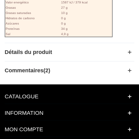
Valor energético
1587 kJ / 379 kcal
Grasas
27 g
Grasas saturadas
10 g
Hidratos de carbono
0 g
Azúcares
0 g
Proteínas
34 g
Sal
4,9 g
Détails du produit
Commentaires(2)
CATALOGUE
INFORMATION
MON COMPTE