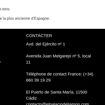
s tons.
ne la plus ancienne d'Espagne.
CONTACTER
Avd. del Ejército nº 1
Avenida Juan Melgarejo nº 5, local
s
11
Téléphone de contact France: (+34)
660 39 19 29
El Puerto de Santa María, 11500
Cádiz
contacto@elpalaciodeljamon.com