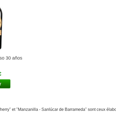
so 30 años
€
r
-Sherry" et "Manzanilla - Sanlúcar de Barrameda" sont ceux éla