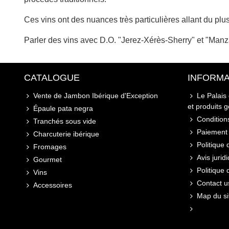
Ces vins ont des nuances très particulières allant du plus
Parler des vins avec D.O. "Jerez-Xérès-Sherry" et "Manz
CATALOGUE
INFORMA
Vente de Jambon Ibérique d'Exception
Le Palais
et produits 
Épaule pata negra
Conditions
Tranchés sous vide
Paiement 
Charcuterie ibérique
Politique 
Fromages
Avis jurid
Gourmet
Politique
Vins
Contact u
Accessoires
Map du si