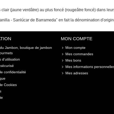
 clair (jaune verdâtre) au plus foncé (rougeâtre foncé) dans leur
anilla - Sanlúcar de Barrameda" en fait la dénomination d'origi
TION
MON COMPTE
 du Jambon, boutique de jambon
Mon compte
gourmets
Mes commandes
 d'utilisation
Mes bons
sécurisé
Mes informations personnelle
de confidentialité
Mes adresses
ique
 de Cookies
s
te