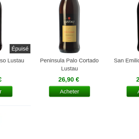
Épuisé
so Lustau
Peninsula Palo Cortado
San Emili
Lustau
€
26,90 €
r
Acheter