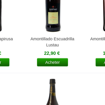
apirusa
Amontillado Escuadrilla
Amontil
Lustau
€
22,90 €
r
Acheter