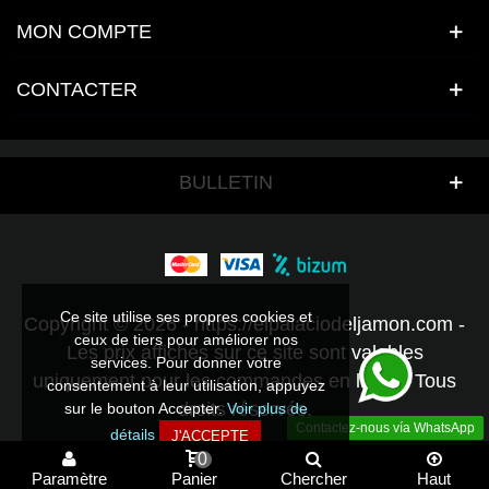
MON COMPTE
CONTACTER
BULLETIN
Ce site utilise ses propres cookies et
Copyright © 2026 - https://elpalaciodeljamon.com -
ceux de tiers pour améliorer nos
Les prix affichés sur ce site sont valables
services. Pour donner votre
uniquement pour les commandes en ligne - Tous
consentement à leur utilisation, appuyez
droits réservés.
sur le bouton Accepter.
Voir plus de
Contactez-nous vía WhatsApp
détails
J'ACCEPTE
0
Paramètre
Panier
Chercher
Haut