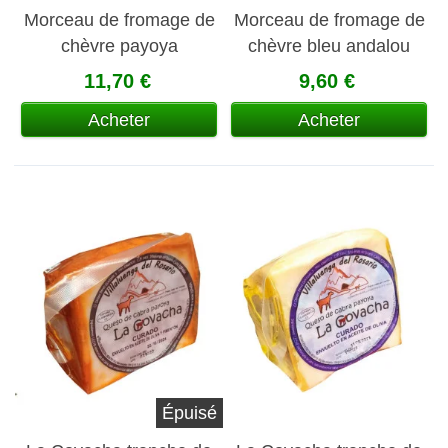
Morceau de fromage de
Morceau de fromage de
chèvre payoya
chèvre bleu andalou
semiendurci La
artisanal
11,70 €
9,60 €
Covacha
Acheter
Acheter
Épuisé