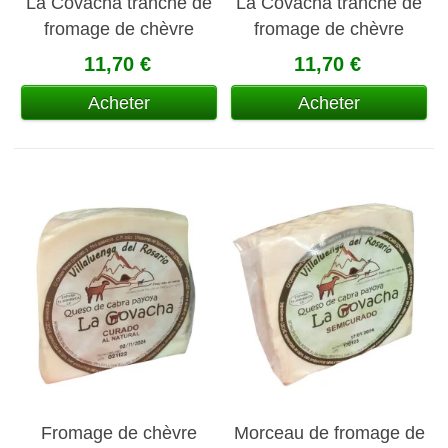
La Covacha tranche de
La Covacha tranche de
fromage de chèvre
fromage de chèvre
payoya affiné à l'huile
payoya affiné à l'huile
11,70 €
11,70 €
d'olive et au paprika
d'olive
Acheter
Acheter
Fromage de chèvre
Morceau de fromage de