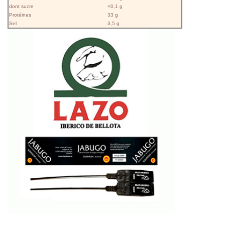
dont sucre
<0,1 g
Protéines
33 g
Sel
3,5 g