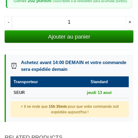
202 puntos
Ganas
(Suscribete a la newsletter para acumular puntos)
-
+
Ajouter au panier
Achetez avant 14:00 DEMAIN et votre commande
⏰
sera expédiée demain
Transporteur
Standard
SEUR
jeudi 13 aout
⚡ Il ne reste que
15h 35min
pour que votre commande soit
expédiée aujourd'hui !
RELATED PRODUCTS