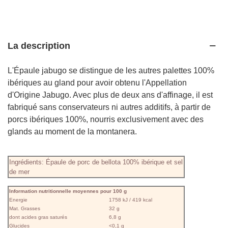
La description
L'Épaule jabugo se distingue de les autres palettes 100%
ibériques au gland pour avoir obtenu l'Appellation
d'Origine Jabugo. Avec plus de deux ans d'affinage, il est
fabriqué sans conservateurs ni autres additifs, à partir de
porcs ibériques 100%, nourris exclusivement avec des
glands au moment de la montanera.
Ingrédients: Épaule de porc de bellota 100% ibérique et sel
de mer
Information nutritionnelle moyennes pour 100 g
Energie
1758 kJ / 419 kcal
Mat. Grasses
32 g
dont acides gras saturés
6,8 g
Glucides
<0,1 g