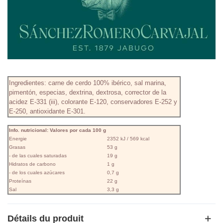
Ingredientes: carne de cerdo 100% ibérico, sal marina,
pimentón, especias, dextrina, dextrosa, corrector de la
acidez E-331 (iii), colorante E-120, conservadores E-252 y
E-250, antioxidante E-301.
Info. nutricional: Valores por cada 100 g
Energie
2352 kJ / 569 kcal
Grasas
53 g
- de las cuales saturadas
19 g
Hidratos de carbono
1 g
- de los cuales azúcares
0,7 g
Proteínas
22 g
Sal
3,3 g
Détails du produit