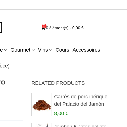
0
0
élément(s)
-
0,00 €
e
Gourmet
Vins
Cours
Accessoires
èce)
ro
RELATED PRODUCTS
Carrés de porc ibérique
del Palacio del Jamón
8,00 €
Jambon 5 Jotas bellota