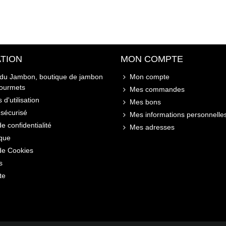
TION
MON COMPTE
 du Jambon, boutique de jambon
Mon compte
gourmets
Mes commandes
 d'utilisation
Mes bons
sécurisé
Mes informations personnelle
de confidentialité
Mes adresses
ique
 de Cookies
s
te