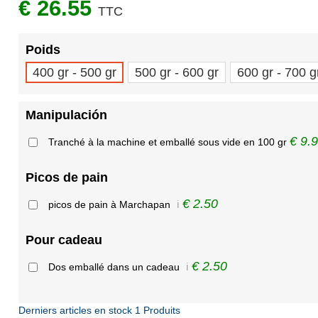
€ 26.55
TTC
Poids
400 gr - 500 gr
500 gr - 600 gr
600 gr - 700 g
Manipulación
€ 9.
Tranché à la machine et emballé sous vide en 100 gr
Picos de pain
€ 2.50
picos de pain à Marchapan
ℹ️
Pour cadeau
€ 2.50
Dos emballé dans un cadeau
ℹ️
Derniers articles en stock
1 Produits