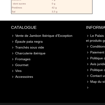
- dont sucres
0 g
Protéines
42 g
Sal
3,5 g
CATALOGUE
INFORMA
Vente de Jambon Ibérique d'Exception
Le Palais
et produits 
Épaule pata negra
Conditions
Tranchés sous vide
Paiement 
Charcuterie ibérique
Politique 
Fromages
Avis jurid
Gourmet
Politique
Vins
Contact u
Accessoires
Map du si