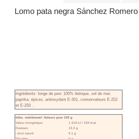
Lomo pata negra Sánchez Romero C
Ingrédients: longe de porc 100% ibérique, sel de mer,
paprika, épices, antioxydant E-301, conservateurs E-252
et E-250 ..
Infos. nutritionnel: Valeurs pour 100 g
Valeur énergétique
1 419 kJ / 339 kcal
Graisses
19,0 g
- dont saturé
6,1 g
Glucides
0 g