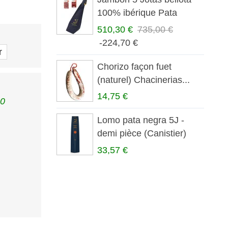
100% ibérique Pata
Negra
510,30 €
735,00 €
-224,70 €
r
Chorizo façon fuet
(naturel) Chacinerias...
14,75 €
90
Lomo pata negra 5J -
demi pièce (Canistier)
33,57 €