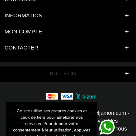
INFORMATION
MON COMPTE
CONTACTER
BULLETIN
Ce site utilise ses propres cookies et
Ce site utilise ses propres cookies et
Copyright © 2026 - https://elpalaciodeljamon.com -
ceux de tiers pour améliorer nos
ceux de tiers pour améliorer nos
Les prix affichés sur ce site sont valables
services. Pour donner votre
services. Pour donner votre
uniquement pour les commandes en ligne - Tous
consentement à leur utilisation, appuyez
consentement à leur utilisation, appuyez