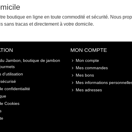
omicile
tre boutique en ligne en toute commodité et sécurité. Nous propo
is sans tracas et directement à votre domicile.
TION
MON COMPTE
 du Jambon, boutique de jambon
Mon compte
gourmets
Mes commandes
 d'utilisation
Mes bons
sécurisé
Mes informations personnelle
de confidentialité
Mes adresses
ique
 de Cookies
s
te