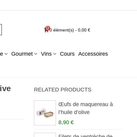
0
0
élément(s)
-
0,00 €
e
Gourmet
Vins
Cours
Accessoires
ive
RELATED PRODUCTS
Œufs de maquereau à
l’huile d’olive
8,90 €
Filets de ventrèche de