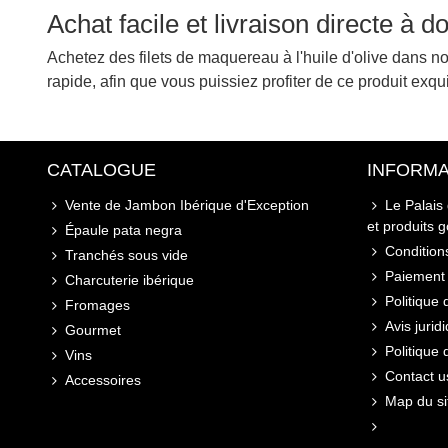
Achat facile et livraison directe à d
Achetez des filets de maquereau à l'huile d'olive dans no
rapide, afin que vous puissiez profiter de ce produit exqu
CATALOGUE
INFORMA
Vente de Jambon Ibérique d'Exception
Le Palais
et produits 
Épaule pata negra
Conditions
Tranchés sous vide
Paiement 
Charcuterie ibérique
Politique 
Fromages
Avis jurid
Gourmet
Politique
Vins
Contact u
Accessoires
Map du si