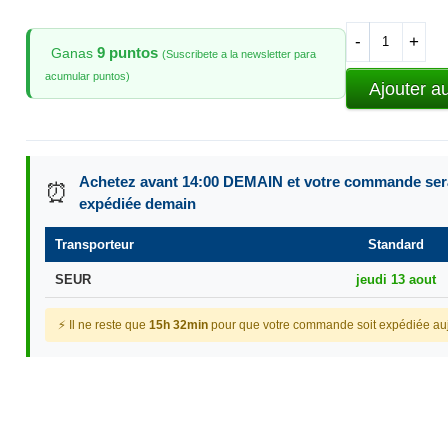
-
+
9 puntos
Ganas
(Suscribete a la newsletter para
acumular puntos)
Ajouter a
Achetez avant 14:00 DEMAIN et votre commande ser
⏰
expédiée demain
Transporteur
Standard
SEUR
jeudi 13 aout
⚡ Il ne reste que
15h 32min
pour que votre commande soit expédiée auj