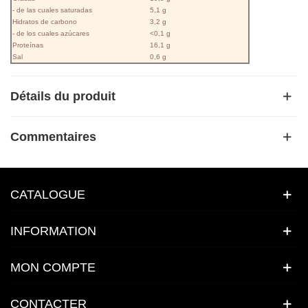
- de las cuales saturadas
5,1 g
Hidratos de carbono
3,2 g
- de los cuales azúcares
<0,1 g
Proteínas
16,1 g
Sal
0,6 g
Détails du produit
Commentaires
CATALOGUE
INFORMATION
MON COMPTE
CONTACTER