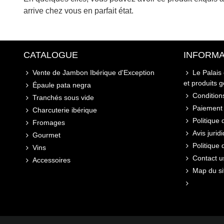
arrive chez vous en parfait état.
CATALOGUE
INFORMA
Vente de Jambon Ibérique d'Exception
Le Palais
et produits 
Épaule pata negra
Conditions
Tranchés sous vide
Paiement 
Charcuterie ibérique
Politique 
Fromages
Avis jurid
Gourmet
Politique
Vins
Contact u
Accessoires
Map du si