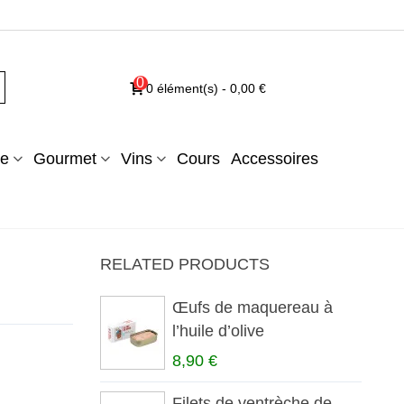
0
0
élément(s)
-
0,00 €
e
Gourmet
Vins
Cours
Accessoires
RELATED PRODUCTS
Œufs de maquereau à
l’huile d’olive
8,90 €
Filets de ventrèche de