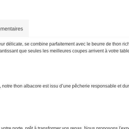
mentaires
ur délicate, se combine parfaitement avec le beurre de thon rich
ntissant que seules les meilleures coupes arrivent à votre table
notre thon albacore est issu d’une pêcherie responsable et durabl
votre porte, prêt à transformer vos repas. Nous proposons l'expé