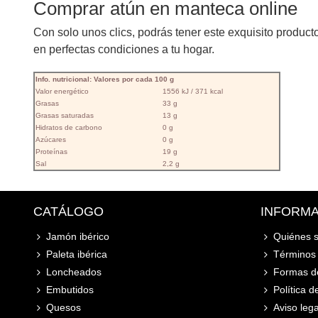
Comprar atún en manteca online
Con solo unos clics, podrás tener este exquisito product
en perfectas condiciones a tu hogar.
Info. nutricional: Valores por cada 100 g
Valor energético
1556 kJ / 371 kcal
Grasas
33 g
Grasas saturadas
13 g
Hidratos de carbono
0 g
Azúcares
0 g
Proteínas
19 g
Sal
2,2 g
CATÁLOGO
INFORM
Jamón ibérico
Quiénes 
Paleta ibérica
Términos 
Loncheados
Formas d
Embutidos
Política d
Quesos
Aviso lega