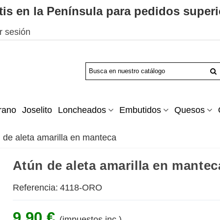
tis en la Península para pedidos superi
ar sesión
rano
Joselito
Loncheados
Embutidos
Quesos
 de aleta amarilla en manteca
Atún de aleta amarilla en mantec
Referencia:
4118-ORO
9,90 €
(impuestos inc.)