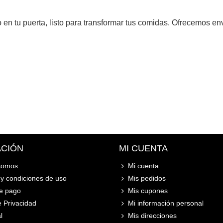
o en tu puerta, listo para transformar tus comidas. Ofrecemos e
ACIÓN
MI CUENTA
somos
Mi cuenta
y condiciones de uso
Mis pedidos
e pago
Mis cupones
e Privacidad
Mi información personal
l
Mis direcciones