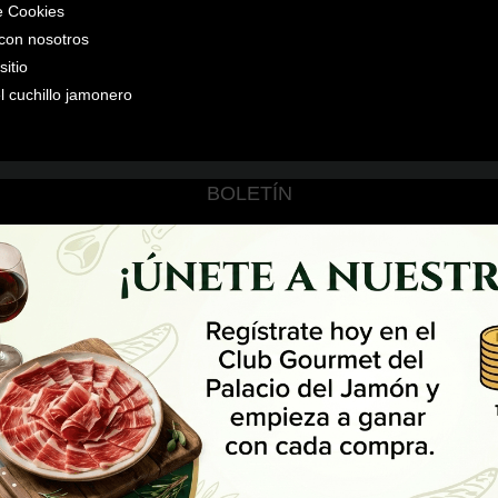
de Cookies
con nosotros
itio
l cuchillo jamonero
BOLETÍN