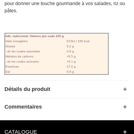
pour donner une touche gourmande à vos salades, riz ou
pâtes.
Info. nutricional: Valores por cada 100 g
Valor energético
672kJ / 160 kcal
Grasas
5,2 g
- de las cuales saturadas
0,9 g
Hidratos de carbono
<0,5 g
- de los cuales azúcares
<0,1 g
Proteínas
27,0 g
Sal
0,9 g
Détails du produit
Commentaires
CATALOGUE