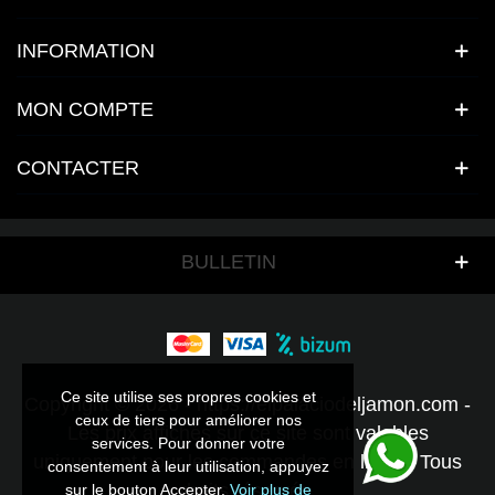
INFORMATION
MON COMPTE
CONTACTER
BULLETIN
Ce site utilise ses propres cookies et
Ce site utilise ses propres cookies et
Copyright © 2026 - https://elpalaciodeljamon.com -
ceux de tiers pour améliorer nos
ceux de tiers pour améliorer nos
Les prix affichés sur ce site sont valables
services. Pour donner votre
services. Pour donner votre
uniquement pour les commandes en ligne - Tous
consentement à leur utilisation, appuyez
consentement à leur utilisation, appuyez
droits réservés.
sur le bouton Accepter.
sur le bouton Accepter.
Voir plus de
Voir plus de