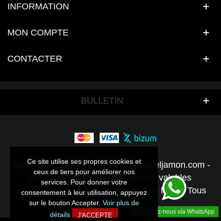
INFORMATION
MON COMPTE
CONTACTER
BULLETIN
Ce site utilise ses propres cookies et
Ce site utilise ses propres cookies et
Copyright © 2026 - https://elpalaciodeljamon.com -
ceux de tiers pour améliorer nos
ceux de tiers pour améliorer nos
Les prix affichés sur ce site sont valables
services. Pour donner votre
services. Pour donner votre
uniquement pour les commandes en ligne - Tous
consentement à leur utilisation, appuyez
consentement à leur utilisation, appuyez
droits réservés.
sur le bouton Accepter.
sur le bouton Accepter.
Voir plus de
Voir plus de
Contactez-nous vía WhatsApp
détails
détails
J'ACCEPTE
J'ACCEPTE