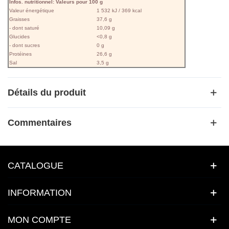
Infos. nutritionnel: Valeurs pour 100 g
Valeur énergétique
1 532 kJ / 369 kcal
Graisses
37,6 g
- dont saturé
10,09 g
Glucides
<0,8 g
- dont sucres
0 g
Protéines
26,6 g
Sal
3,5 g
Détails du produit
Commentaires
CATALOGUE
INFORMATION
MON COMPTE