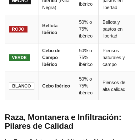
Ibérico
(Pata
pastos en
NEGRO
ibérico
Negra)
libertad
50% o
Bellota y
Bellota
75%
pastos en
ROJO
Ibérico
ibérico
libertad
Cebo de
50% o
Piensos
Campo
75%
naturales y
VERDE
Ibérico
ibérico
campo
50% o
Piensos de
Cebo Ibérico
75%
BLANCO
alta calidad
ibérico
Raza, Montanera e Infiltración:
Pilares de Calidad