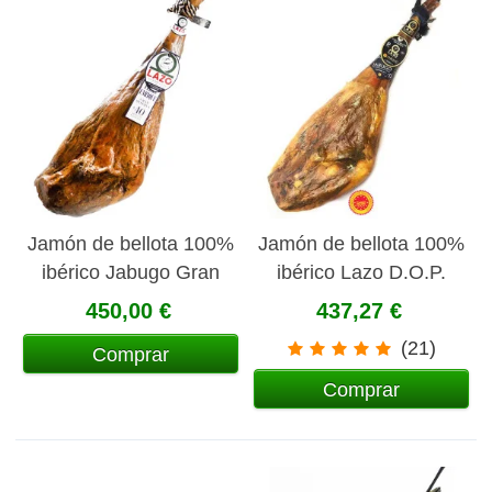
Jamón de bellota 100%
Jamón de bellota 100%
ibérico Jabugo Gran
ibérico Lazo D.O.P.
Reserva Pedro Enrique
Jabugo
450,00 €
437,27 €
(21)
Comprar
Comprar