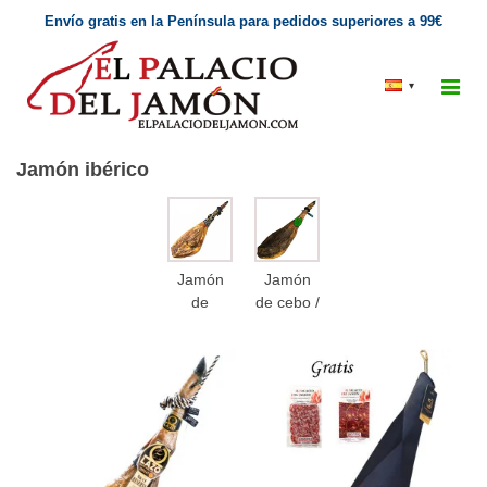
Envío gratis en la Península para pedidos superiores a 99€
▾
Jamón ibérico
Jamón
Jamón
de
de cebo /
bellota
Campo
ibérico
ibérico