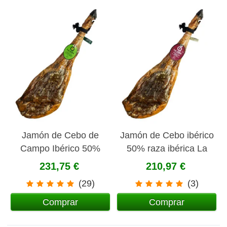
Jamón de Cebo de
Jamón de Cebo ibérico
Campo Ibérico 50%
50% raza ibérica La
raza ibérica La Jara
Jara
231,75 €
210,97 €
(29)
(3)
Comprar
Comprar