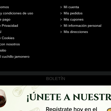
somos
Mi cuenta
y condiciones de uso
Mis pedidos
e pago
Mis cupones
e Privacidad
Mi información personal
l
Mis direcciones
de Cookies
con nosotros
itio
l cuchillo jamonero
BOLETÍN