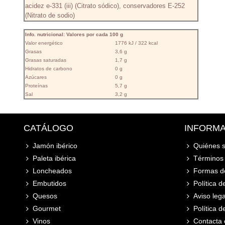
acidez e-331 (iii) (Citrato sódico), conservadores E-252
(Nitrato de sodio)
Info. nutricional: Valores por cada 100 g
Valor energético
1776 kJ / 322 kcal
Grasas
3,6 g
Grasas saturadas
1,7 g
Hidratos de carbono
0 g
Azúcares
0 g
Proteínas
5,7 g
Sal
3,2 g
CATÁLOGO
INFORM
Jamón ibérico
Quiénes 
Paleta ibérica
Términos 
Loncheados
Formas d
Embutidos
Política d
Quesos
Aviso lega
Gourmet
Política 
Vinos
Contacta 