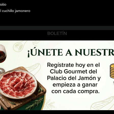
itio
l cuchillo jamonero
BOLETÍN