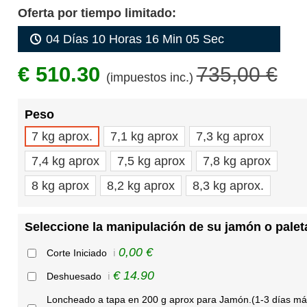
Oferta por tiempo limitado:
04 Días 10 Horas 16 Min 04 Sec
€ 510.30
735,00 €
(impuestos inc.)
Peso
7 kg aprox.
7,1 kg aprox
7,3 kg aprox
7,4 kg aprox
7,5 kg aprox
7,8 kg aprox
8 kg aprox
8,2 kg aprox
8,3 kg aprox.
Seleccione la manipulación de su jamón o palet
0,00 €
Corte Iniciado
ℹ️
€ 14.90
Deshuesado
ℹ️
Loncheado a tapa en 200 g aprox para Jamón.(1-3 días má