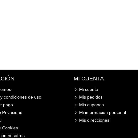
ACIÓN
MI CUENTA
somos
Mi cuenta
y condiciones de uso
Mis pedidos
e pago
Mis cupones
e Privacidad
Mi información personal
l
Mis direcciones
de Cookies
con nosotros