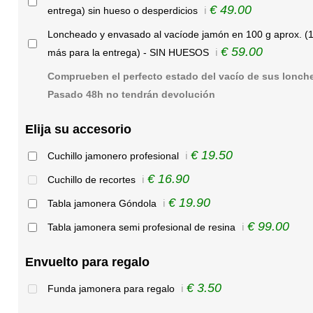
€ 49.00
entrega) sin hueso o desperdicios
ℹ️
Loncheado y envasado al vacíode jamón en 100 g aprox. (1
€ 59.00
más para la entrega) - SIN HUESOS
ℹ️
Comprueben el perfecto estado del vacío de sus lonch
Pasado 48h no tendrán devolución
Elija su accesorio
€ 19.50
Cuchillo jamonero profesional
ℹ️
€ 16.90
Cuchillo de recortes
ℹ️
€ 19.90
Tabla jamonera Góndola
ℹ️
€ 99.00
Tabla jamonera semi profesional de resina
ℹ️
Envuelto para regalo
€ 3.50
Funda jamonera para regalo
ℹ️