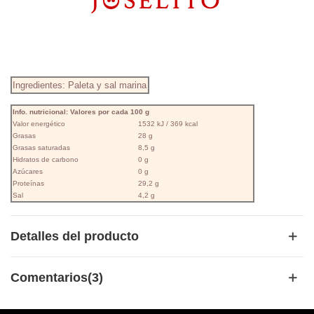
Ingredientes: Paleta y sal marina
Info. nutricional: Valores por cada 100 g
Valor energético
1532 kJ / 369 kcal
Grasas
28 g
Grasas saturadas
8,5 g
Hidratos de carbono
0 g
Azúcares
0 g
Proteínas
29,2 g
Sal
4,2 g
Detalles del producto
Comentarios(3)