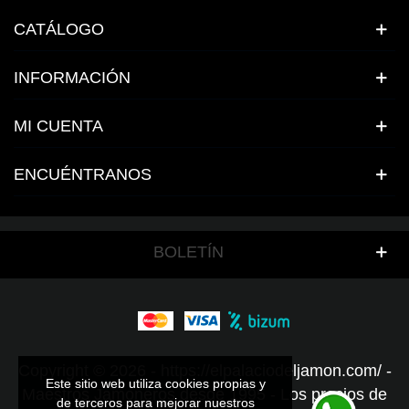
CATÁLOGO
INFORMACIÓN
MI CUENTA
ENCUÉNTRANOS
BOLETÍN
Copyright © 2026 - https://elpalaciodeljamon.com/ -
Este sitio web utiliza cookies propias y
Este sitio web utiliza cookies propias y
Maestros Jamoneros desde 1995 - Los precios de
de terceros para mejorar nuestros
de terceros para mejorar nuestros