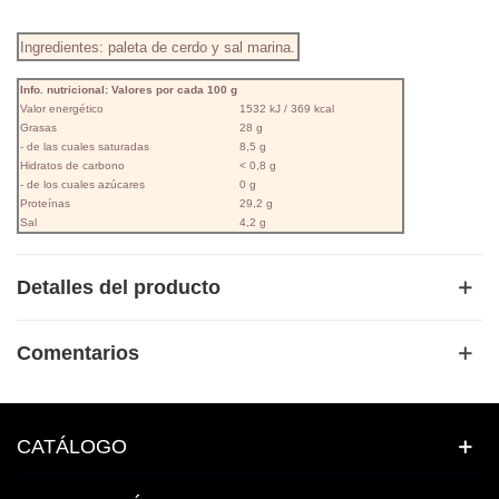
Ingredientes: paleta de cerdo y sal marina.
Info. nutricional: Valores por cada 100 g
Valor energético
1532 kJ / 369 kcal
Grasas
28 g
- de las cuales saturadas
8,5 g
Hidratos de carbono
< 0,8 g
- de los cuales azúcares
0 g
Proteínas
29,2 g
Sal
4,2 g
Detalles del producto
Comentarios
CATÁLOGO