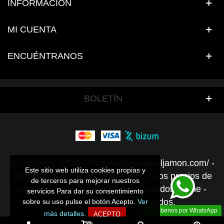
INFORMACIÓN
MI CUENTA
ENCUÉNTRANOS
BOLETÍN
Copyright © 2026 - https://elpalaciodeljamon.com/ -
Este sitio web utiliza cookies propias y
Este sitio web utiliza cookies propias y
Maestros Jamoneros desde 1995 - Los precios de
de terceros para mejorar nuestros
de terceros para mejorar nuestros
esta web sólo son válidos para pedidos online -
servicios Para dar su consentimiento
servicios Para dar su consentimiento
Todos los derechos reservados.
sobre su uso pulse el botón Acepto.
sobre su uso pulse el botón Acepto.
Ver
Ver
Escríbenos por WhatsApp
más detalles.
más detalles.
ACEPTO
ACEPTO