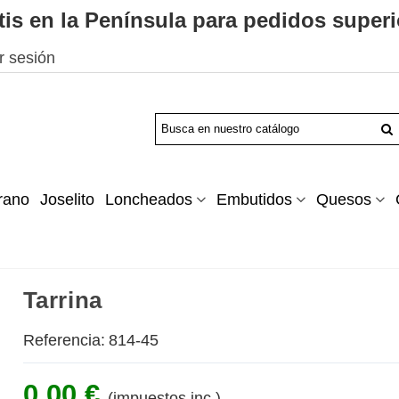
tis en la Península para pedidos superi
ar sesión
rano
Joselito
Loncheados
Embutidos
Quesos
Tarrina
Referencia:
814-45
0,00 €
(impuestos inc.)