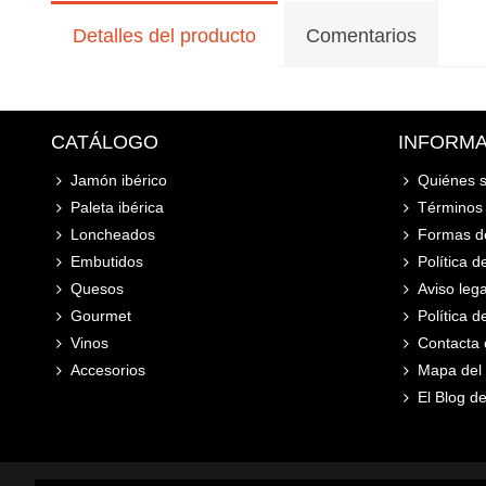
Detalles del producto
Comentarios
CATÁLOGO
INFORM
Jamón ibérico
Quiénes 
Paleta ibérica
Términos 
Loncheados
Formas d
Embutidos
Política d
Quesos
Aviso lega
Gourmet
Política 
Vinos
Contacta 
Accesorios
Mapa del s
El Blog de