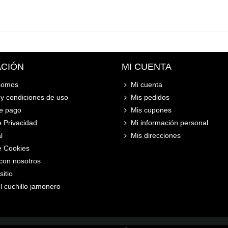
ACIÓN
MI CUENTA
somos
Mi cuenta
y condiciones de uso
Mis pedidos
e pago
Mis cupones
e Privacidad
Mi información personal
l
Mis direcciones
de Cookies
con nosotros
itio
l cuchillo jamonero