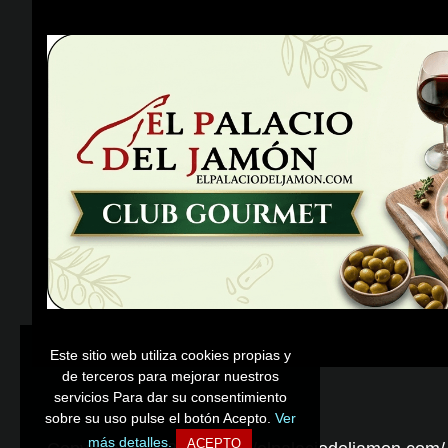
Este sitio web utiliza cookies propias y
Este sitio web utiliza cookies propias y
de terceros para mejorar nuestros
de terceros para mejorar nuestros
servicios Para dar su consentimiento
servicios Para dar su consentimiento
sobre su uso pulse el botón Acepto.
sobre su uso pulse el botón Acepto.
Ver
Ver
más detalles.
más detalles.
ACEPTO
ACEPTO