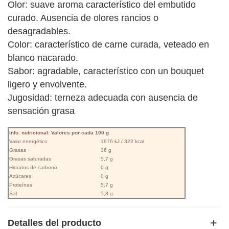
Olor: suave aroma característico del embutido
curado. Ausencia de olores rancios o
desagradables.
Color: característico de carne curada, veteado en
blanco nacarado.
Sabor: agradable, característico con un bouquet
ligero y envolvente.
Jugosidad: terneza adecuada con ausencia de
sensación grasa
Info. nutricional: Valores por cada 100 g
Valor energético
1976 kJ / 322 kcal
Grasas
36 g
Grasas saturadas
5,7 g
Hidratos de carbono
0 g
Azúcares
0 g
Proteínas
5,7 g
Sal
5,3 g
Detalles del producto