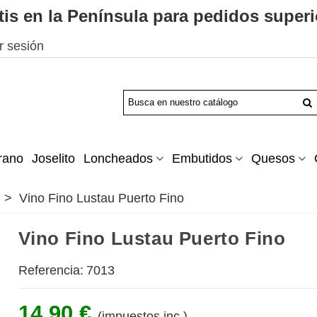
tis en la Península para pedidos superi
ar sesión
rano
Joselito
Loncheados
Embutidos
Quesos
>
Vino Fino Lustau Puerto Fino
Vino Fino Lustau Puerto Fino
Referencia:
7013
14,90 €
(impuestos inc.)