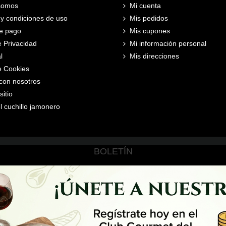
somos
Mi cuenta
y condiciones de uso
Mis pedidos
e pago
Mis cupones
e Privacidad
Mi información personal
l
Mis direcciones
de Cookies
con nosotros
itio
l cuchillo jamonero
BOLETÍN