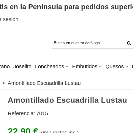
tis en la Península para pedidos superi
ar sesión
rano
Joselito
Loncheados
Embutidos
Quesos
>
Amontillado Escuadrilla Lustau
Amontillado Escuadrilla Lustau
Referencia:
7015
22,90 €
(impuestos inc.)