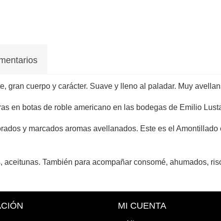
mentarios
te, gran cuerpo y carácter. Suave y lleno al paladar. Muy avella
eras en botas de roble americano en las bodegas de Emilio Lusta
dorados y marcados aromas avellanados. Este es el Amontillado c
os, aceitunas. También para acompañar consomé, ahumados, riso
ACIÓN
MI CUENTA