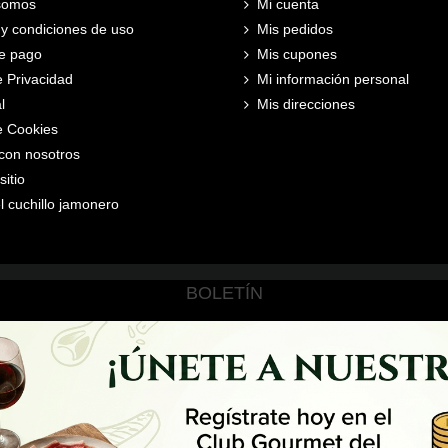
somos
Mi cuenta
y condiciones de uso
Mis pedidos
e pago
Mis cupones
e Privacidad
Mi información personal
l
Mis direcciones
de Cookies
con nosotros
itio
l cuchillo jamonero
BOLETÍN