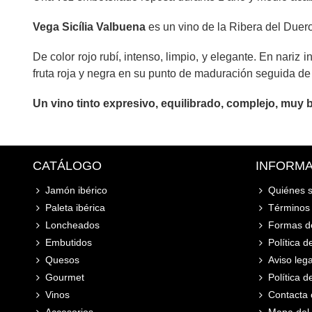
Vega Sicília Valbuena
es un vino de la Ribera del Duero
De color rojo rubí, intenso, limpio, y elegante. En nari
fruta roja y negra en su punto de maduración seguida de
Un vino tinto expresivo, equilibrado, complejo, muy 
CATÁLOGO
INFORM
Jamón ibérico
Quiénes 
Paleta ibérica
Términos 
Loncheados
Formas d
Embutidos
Política d
Quesos
Aviso lega
Gourmet
Política 
Vinos
Contacta 
Accesorios
Mapa del s