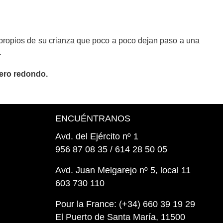
as propios de su crianza que poco a poco dejan paso a una
.
uero redondo.
ENCUÉNTRANOS
Avd. del Ejército nº 1
956 87 08 35 / 614 28 50 05
Avd. Juan Melgarejo nº 5, local 11
603 730 110
Pour la France: (+34) 660 39 19 29
El Puerto de Santa María, 11500