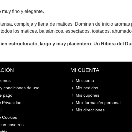
 muy fino y elegante.
z intensa, compleja y llena de matices. Dominan de inicio arom
 todos los matices, balsámicos, especiados, tostados, ahumado
bien estructurado, largo y muy placentero. Un Ribera del D
ACIÓN
MI CUENTA
somos
Mi cuenta
y condiciones de uso
Mis pedidos
e pago
Mis cupones
e Privacidad
Mi información personal
l
Mis direcciones
de Cookies
con nosotros
itio