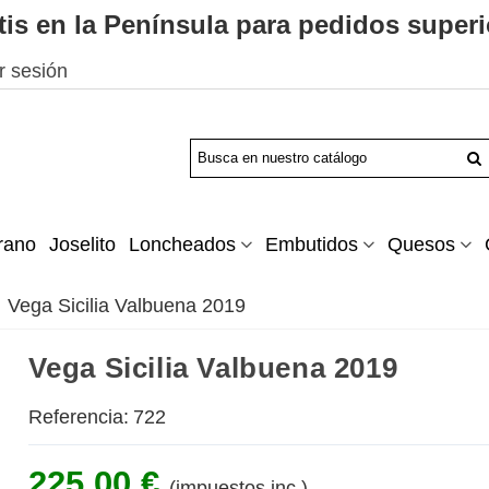
tis en la Península para pedidos superi
ar sesión
rano
Joselito
Loncheados
Embutidos
Quesos
Vega Sicilia Valbuena 2019
Vega Sicilia Valbuena 2019
Referencia:
722
225,00 €
(impuestos inc.)