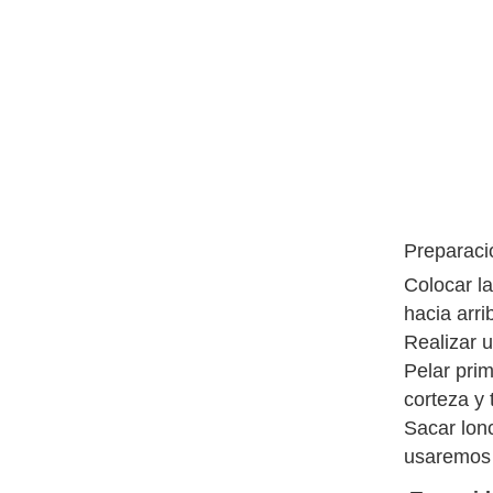
Preparaci
Colocar l
hacia arri
Realizar 
Pelar pri
corteza y 
Sacar lonc
usaremos