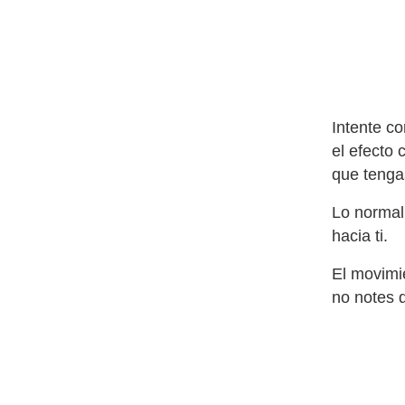
Intente co
el efecto 
que tengas
Lo normal
hacia ti.
El movimie
no notes q