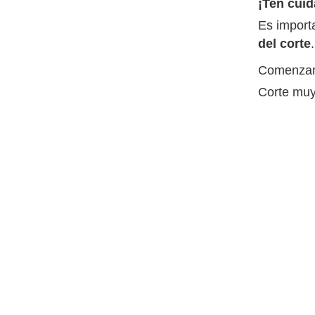
¡Ten cuid
Es importa
del corte
.
Comenzam
Corte muy