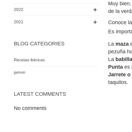
Muy bien, 
2022
de la ver
2021
Conoce las
Es import
BLOG CATEGORIES
La
maza
e
pezuña ha
La
babill
Recetas ibéricas
Punta
es 
jamon
Jarrete o
taquitos.
LATEST COMMENTS
No comments