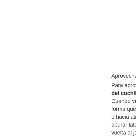
Aprovecha
Para aprov
del cuchi
Cuando vas
forma que
o hacia at
apurar lat
vuelta al 