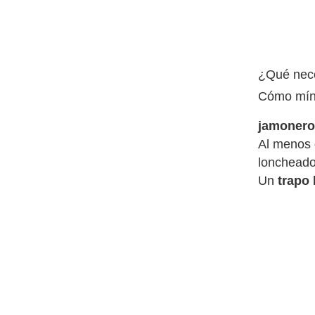
¿Qué nece
Cómo míni
jamoner
Al menos
loncheado
Un
trapo 