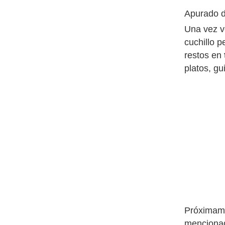
Apurado d
Una vez v
cuchillo 
restos en
platos, gu
Próximame
menciona