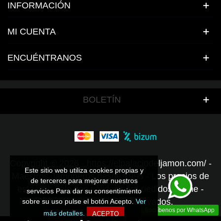
INFORMACIÓN
MI CUENTA
ENCUÉNTRANOS
BOLETÍN
Copyright © 2026 - https://elpalaciodeljamon.com/ -
Este sitio web utiliza cookies propias y
Este sitio web utiliza cookies propias y
Maestros Jamoneros desde 1995 - Los precios de
de terceros para mejorar nuestros
de terceros para mejorar nuestros
esta web sólo son válidos para pedidos online -
servicios Para dar su consentimiento
servicios Para dar su consentimiento
Todos los derechos reservados.
sobre su uso pulse el botón Acepto.
sobre su uso pulse el botón Acepto.
Ver
Ver
Escríbenos por WhatsApp
más detalles.
más detalles.
ACEPTO
ACEPTO